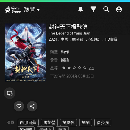
Hami Video
瀏覽
封神天下楊戩傳
The Legend of Yang Jian
2024．中國．80分鐘 ．
保護級
．HD畫質
動作
類型
國語
發音
2.2
星等
下架時間 2031年03月12日
演員
白那日蘇
屠芷瑩
劉劍偉
劉剛
徐少強