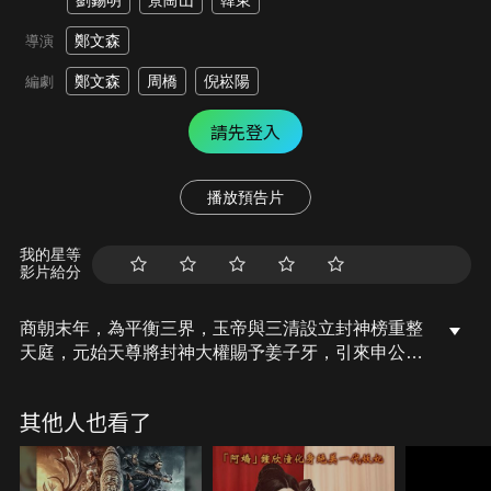
劉錫明
景崗山
韓東
鄭文森
導演
鄭文森
周橋
倪崧陽
編劇
請先登入
播放預告片
我的星等
影片給分
商朝末年，為平衡三界，玉帝與三清設立封神榜重整
天庭，元始天尊將封神大權賜予姜子牙，引來申公豹
的不滿，申公豹開始覬覦，為達目的不擇手段盜取天
地間第一神兵「盤古之斧」，為了阻止申公豹的暴虐
其他人也看了
行徑，楊戩挺身而出與申公豹展開了數次生死大戰，
最終正義戰勝邪惡的故事。