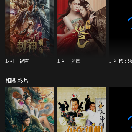
封神：禍商
封神：妲己
封神榜：
相關影片