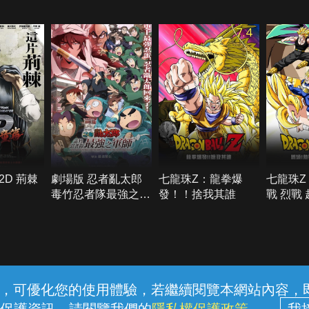
7.4
D 荊棘
劇場版 忍者亂太郎
七龍珠Z：龍拳爆
七龍珠Z
毒竹忍者隊最強之軍
發！！捨我其誰
戰 烈戰
師
常見問題
線上客服
服務條款
隱私權保護
內容，可優化您的使用體驗，若繼續閱覽本網站內容，即表