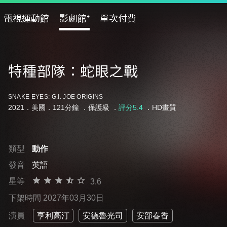
電視運動館
影劇館⁺
單次付費
特種部隊：蛇眼之戰
SNAKE EYES: G.I. JOE ORIGINS
2021．美國．121分鐘 ．
保護級
．
評分5.4
．HD畫質
類型
動作
發音
英語
星等
3.6
下架時間 2027年03月30日
演員
亨利高汀
安德魯光司
安部春香