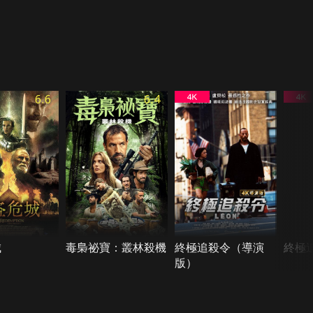
6.6
6.4
城
毒梟祕寶：叢林殺機
終極追殺令（導演
終極
版）