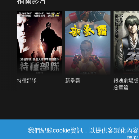
6.4
特種部隊
新拳霸
銀魂劇場版2
惡童篇
{{notifyMsg}}
我們紀錄cookie資訊，以提供客製化