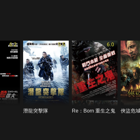
6.2
5.5
6.0
潛龍突擊隊
Re：Born 重生之鬼
俠盜危