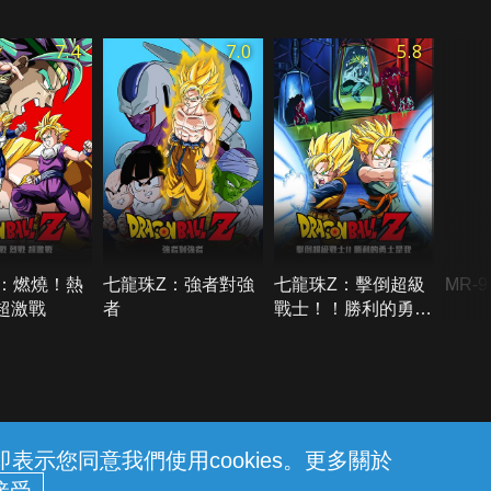
7.4
7.0
5.8
：燃燒！熱
七龍珠Z：強者對強
七龍珠Z：擊倒超級
MR-
 超激戰
者
戰士！！勝利的勇士
是我
示您同意我們使用cookies。更多關於