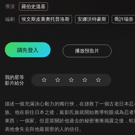
導演
羅伯史溫基
編劇
埃文斯皮裏奧托普洛斯
安娜沃特豪斯
喬許瑞奈
請先登入
播放預告片
我的星等
影片給分
描述一個充滿決心毅力的獨行俠，在拯救了一個古老日本忍者
族。他在前往日本之後，嵐影氏族就開始教導蛇眼成為忍者
東西：一個家。但是當關於他過去的秘密漸漸揭露之後，蛇
表他會失去與他最親密的人的信任。