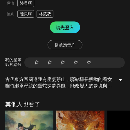
陸貝珂
導演
陸貝珂
林葳蕤
編劇
請先登入
播放預告片
我的星等
影片給分
古代東方帝國邊陲有座雲芽山，驛站驛長熊勳的養女
幽竹繼承母親的靈蛇探夢異能，能改變人的夢境與心
境，熊勳將她許配給京城權貴黑公公，但幽竹在一次
探夢行動中被神秘公子打動，繼而捲入與巫師的鬥法
其他人也看了
中，為了獲取她的異能，一場廝殺即將展開。