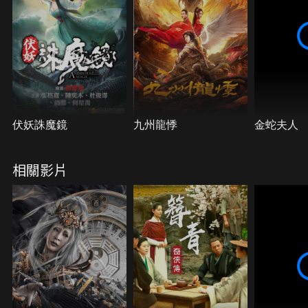
伏妖誅魔鏡
九州龍悸
金蛇夫人
相關影片