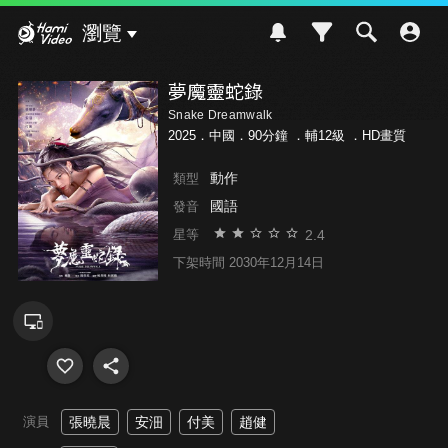
Hami Video
瀏覽
夢魔靈蛇錄
Snake Dreamwalk
2025．中國．90分鐘 ．
輔12級
．HD畫質
動作
類型
國語
發音
2.4
星等
下架時間 2030年12月14日
演員
張曉晨
安沺
付美
趙健