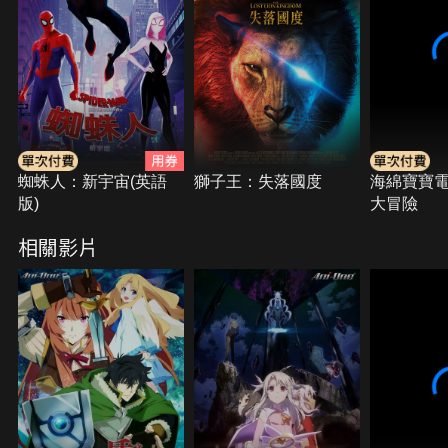
蜘蛛人：新宇宙(英語
獅子王：失落國度
海綿寶寶
版)
大冒險
相關影片