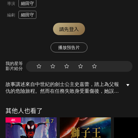
細田守
導演
細田守
編劇
請先登入
播放預告片
我的星等
影片給分
故事講述來自中世紀的劍士公主史嘉蕾，踏上為父報
仇的危險旅程。然而在任務失敗身受重傷後，她誤入
「異世界」，遇見一位來自現代、懷抱理想的青年。
他不僅幫助她療傷，更讓她看見一個不被憤怒與仇恨
其他人也看了
吞噬的未來。當她再次面對殺父仇人時，史嘉蕾將迎
來最艱鉅的戰鬥：她是否能打破仇恨的循環，找到復
8.7
仇之外的人生意義？