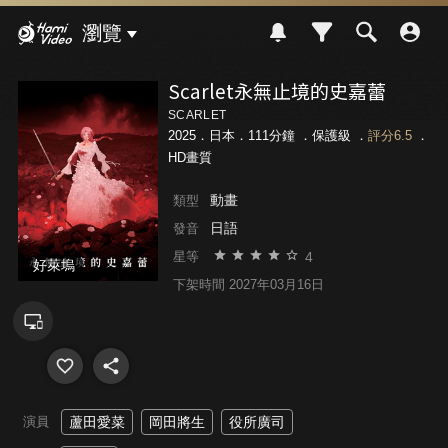
Hami Video
瀏覽
Scarlet永無止境的史嘉蕾
SCARLET
2025．日本．111分鐘 ．
保護級
．
評分6.5
．
HD畫質
動畫
類型
日語
發音
4
星等
好萊塢
下架時間 2027年03月16日
演員
蘆田愛菜
岡田將生
役所廣司