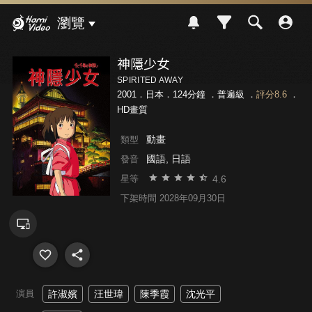
Hami Video
瀏覽
神隱少女
SPIRITED AWAY
2001．日本．124分鐘 ．
普遍級
．
評分8.6
．
HD畫質
動畫
類型
國語, 日語
發音
4.6
星等
下架時間 2028年09月30日
演員
許淑嬪
汪世瑋
陳季霞
沈光平