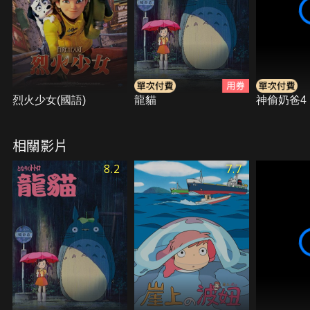
烈火少女(國語)
龍貓
神偷奶爸4
相關影片
8.2
7.7