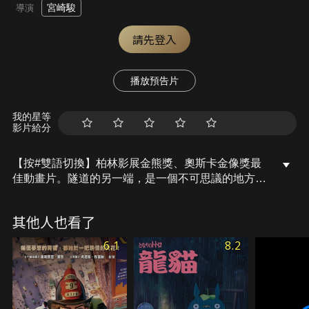
宮崎駿
導演
請先登入
播放預告片
我的星等
影片給分
【按#雙語切換】柏林影展金熊獎、奧斯卡金像獎最
佳動畫片。隧道的另一端，是一個不可思議的地方！
一個不可能有的地點，一個不可能的事情竟然發生。
10歲的少女千尋和父母，被捲入人類不能踏入的世
其他人也看了
界。 在這個處處令人驚訝的地方，千尋感受到強大的
無力感…和渺小的希望。 讓我在這裡工作吧！ 為解
6.1
8.2
救被變成動物的父母，千尋求生的力量原本是沉睡
的，現在終於被喚醒！