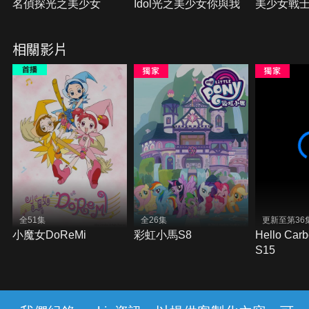
名偵探光之美少女
Idol光之美少女你與我
美少女戰士Cr
相關影片
全51集
全26集
更新至第36
小魔女DoReMi
彩虹小馬S8
Hello Ca
S15