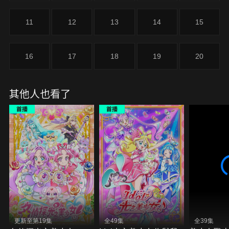
11
12
13
14
15
16
17
18
19
20
其他人也看了
更新至第19集
全49集
全39集