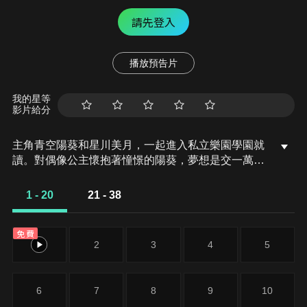
請先登入
播放預告片
我的星等
影片給分
主角青空陽葵和星川美月，一起進入私立樂園學園就
讀。對偶像公主懷抱著憧憬的陽葵，夢想是交一萬個
朋友！但這對怕生又容易緊張的陽葵來說，可能有點
困難……沒想到這樣的陽葵，居然要以偶像公主的身
1 - 20
21 - 38
分出道了？！她不小心有了連對好友美月都不能說的
「秘密」！然而，美月似乎也懷抱著某個「秘密」
免費
……身懷秘密的陽葵和美月，兩位偶像公主的故事，
1
2
3
4
5
就此揭開序幕！！
6
7
8
9
10