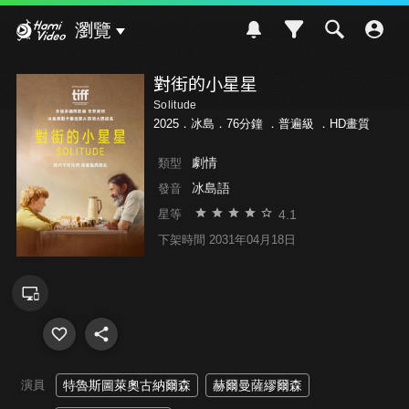
Hami Video
瀏覽
對街的小星星
Solitude
2025．冰島．76分鐘 ．
普遍級
．HD畫質
劇情
類型
冰島語
發音
4.1
星等
下架時間 2031年04月18日
演員
特魯斯圖萊奧古納爾森
赫爾曼薩繆爾森