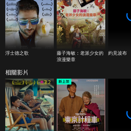
浮士德之歌
藤子海敏：老派少女的
約見波布
浪漫樂章
相關影片
7.2