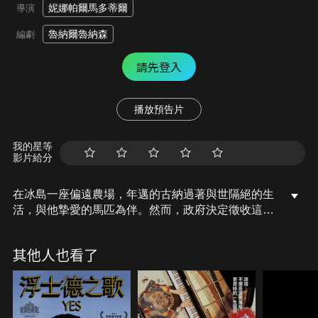
妮娜帕爾馬多蒂爾
導演
魯納爾魯納森
編劇
請先登入
播放預告片
我的星等
影片給分
在冰島一座偏遠農場，年邁的古納過著與世隔絕的生
活，與他摯愛的馬匹為伴。然而，政府決定徵收這片
家園，古納被迫遷往城市展開新生活。獨居日久，沉
默已是古納的日常。某日，一位十歲送報男孩的溫
其他人也看了
暖，逐漸融化他冰封的心。他們建立了珍貴的友誼，
透過純粹的陪伴，寂靜的生命開始迎向輕輕灑落的暖
陽。