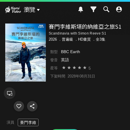
Hami Video
瀏覽
賽門李維斯堪的納維亞之旅S1
Scandinavia with Simon Reeve S1
2026 ．
普遍級
．HD畫質 ．全3集
BBC Earth
類型
英語
發音
5
星等
下架時間
2028年08月31日
演員
賽門李維