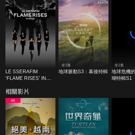
全1集
全1集
LE SSERAFIM
地球脈動S3：幕後特輯
地球危機
‘FLAME RISES’ IN
瑚特輯S1
SEOUL
相關影片