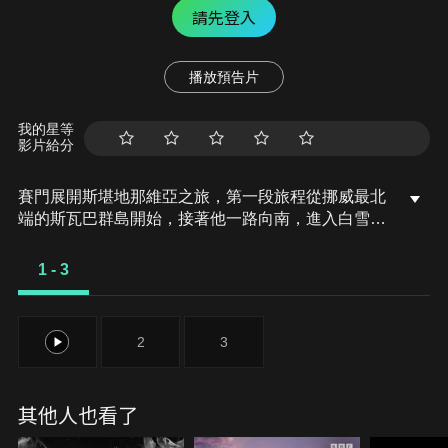
請先登入
播放預告片
我的星等
影片給分
賽門展開斯堪地那維亞之旅，第一段旅程從挪威最北
端的斯瓦巴群島開始，接著他一路向南，進入白雪覆
蓋、如夢似幻的拉普蘭。
1 - 3
1
2
3
其他人也看了