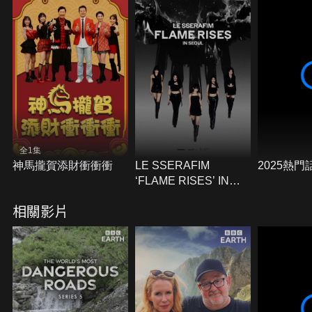
全1集
神馬攏賀添財衝衝衝
LE SSERAFIM
2025熱門
‘FLAME RISES’ IN
SEOUL
相關影片