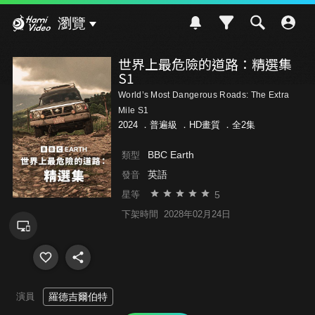
Hami Video
瀏覽
世界上最危險的道路：精選集
S1
World’s Most Dangerous Roads: The Extra
Mile S1
2024 ．
普遍級
．HD畫質 ．全2集
BBC Earth
類型
英語
發音
5
星等
下架時間
2028年02月24日
演員
羅德吉爾伯特