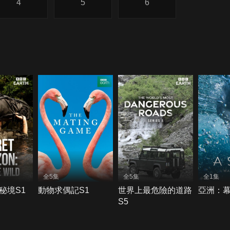
4
5
6
全5集
全5集
全1集
秘境S1
動物求偶記S1
世界上最危險的道路
亞洲：幕
S5