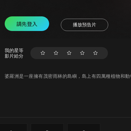
請先登入
播放預告片
我的星等
影片給分
婆羅洲是一座擁有茂密雨林的島嶼，島上有四萬種植物和動