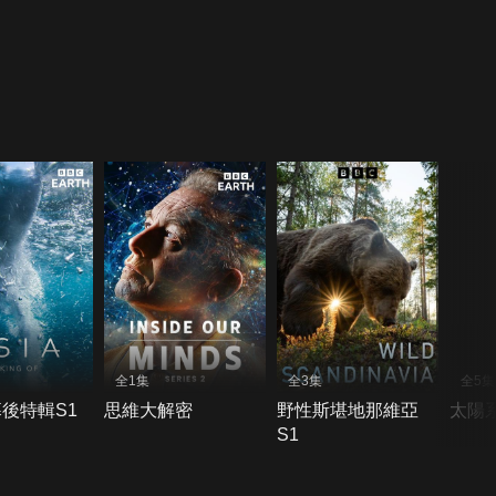
全1集
全3集
全5集
後特輯S1
思維大解密
野性斯堪地那維亞
太陽
S1