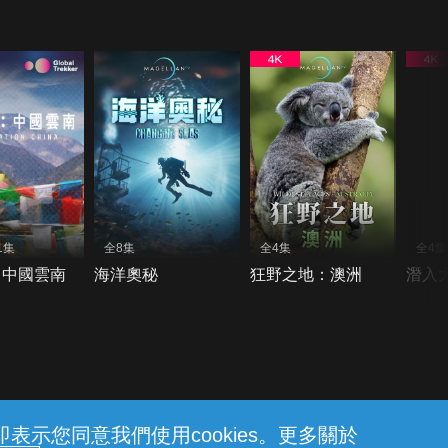
1集
全8集
全4集
全4集
：中國雲南
海洋奧秘
狂野之地：澳洲
潛入
示您同意我們使用cookies。更多關於