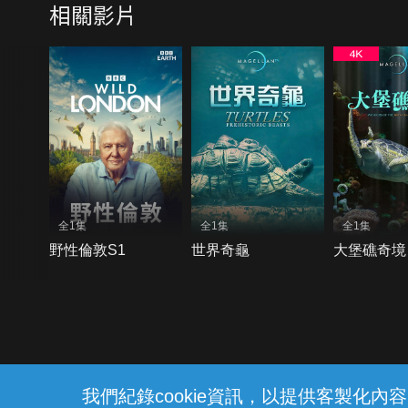
相關影片
全1集
全1集
全1集
野性倫敦S1
世界奇龜
大堡礁奇境
{{notifyMsg}}
我們紀錄cookie資訊，以提供客製化