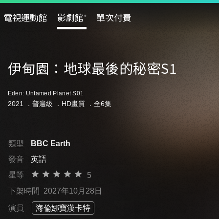
電視運動館
影劇館⁺
單次付費
伊甸園：地球最後的秘密S1
Eden: Untamed Planet S01
2021 ．
普遍級
．HD畫質 ．全6集
類型
BBC Earth
發音
英語
星等
5
下架時間
2027年10月28日
演員
海倫娜寶漢卡特