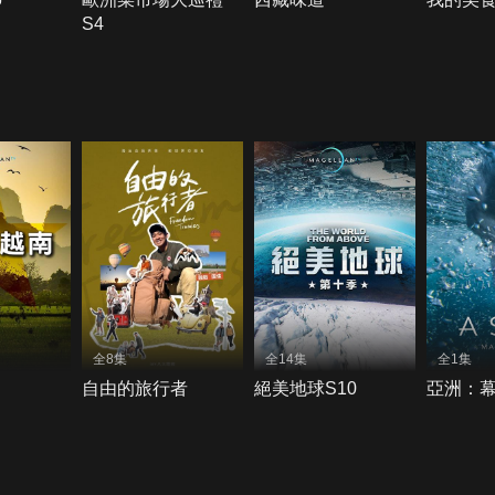
S4
全8集
全14集
全1集
自由的旅行者
絕美地球S10
亞洲：幕