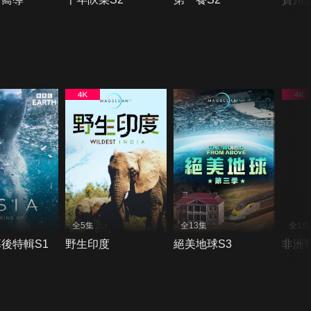
全5集
全13集
全1集
後特輯S1
野生印度
絕美地球S3
非洲