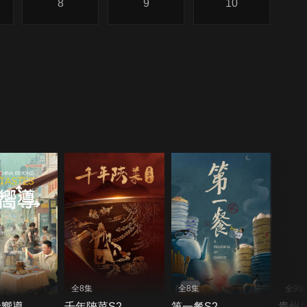
8
9
10
全8集
全8集
全9集
食嚮導
千年陝菜S2
第一餐S2
貴州盛