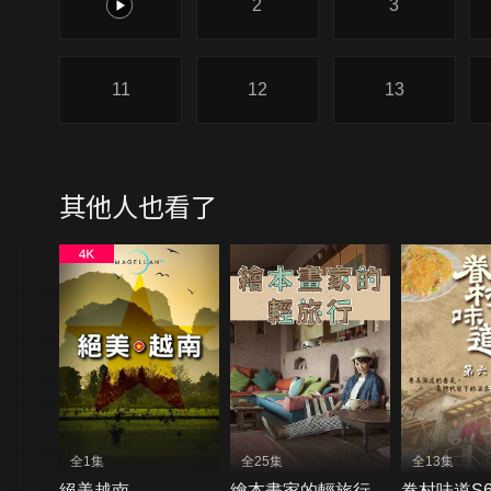
1
2
3
11
12
13
其他人也看了
全1集
全25集
全13集
絕美越南
繪本畫家的輕旅行
眷村味道S