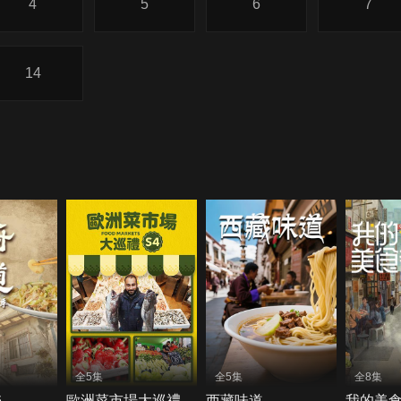
4
5
6
7
14
全5集
全5集
全8集
6
歐洲菜市場大巡禮
西藏味道
我的美