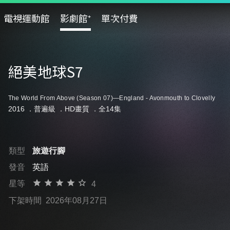
電視運動館
影劇館⁺
單次付費
絕美地球S7
The World From Above (Season 07)—England - Avonmouth to Clovelly
2016 ．
普遍級
．HD畫質 ．全14集
類型
旅遊行腳
發音
英語
星等
4
下架時間
2026年08月27日