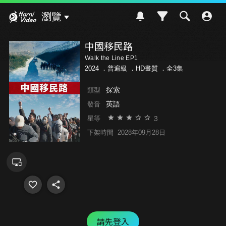
Hami Video
瀏覽
中國移民路
Walk the Line EP1
2024 ．
普遍級
．HD畫質 ．全3集
探索
類型
英語
發音
3
星等
下架時間
2028年09月28日
請先登入