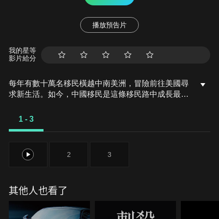
播放預告片
我的星等
影片給分
每年有數十萬名移民橫越中南美洲，冒險前往美國尋
求新生活。如今，中國移民是這條移民路中成長最快
的群體，每年超過2萬5千人踏上這條極度危險的旅
程。本系列跟拍多組中國移民，他們勇敢面對毒梟與
1 - 3
人蛇集團，穿越惡名昭彰的達連隘口。他們為何選擇
拋下所有，踏上這條險惡的移民路。每天，大批中國
移民翻越美墨邊境牆抵達加州，讓邊境巡邏隊與居民
1
2
3
措手不及。美國記者跟隨他們體驗移民路，聽他們訴
說離開中國的原因。
其他人也看了