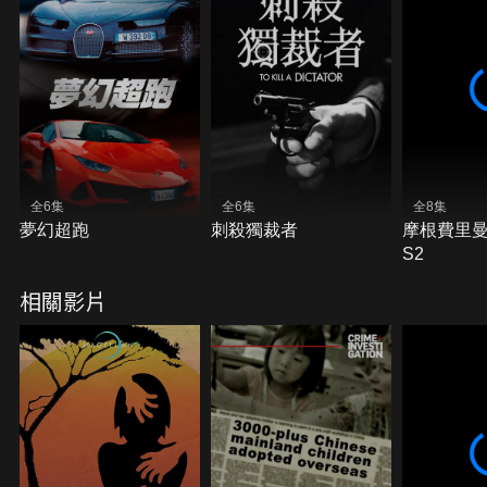
全6集
全6集
全8集
夢幻超跑
刺殺獨裁者
摩根費里
S2
相關影片