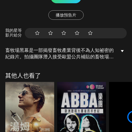
播放預告片
我的星等
影片給分
畜牧場黑幕是一部揭發畜牧產業背後不為人知祕密的
紀錄片。拍攝團隊潛入接受歐盟公共補貼的畜牧場內
進行臥底拍攝，揭露畜牧場惡劣的養殖環境、對動物
與周遭自然所造成的殘酷破壞與影響，以及產業背後
其他人也看了
錯綜複雜的政治與資本勾結。本片不只是對產業的控
訴，更探討有關良知、體制制度與如何改變。