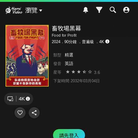
Hami Video
瀏覽
畜牧場黑幕
Food for Profit
2024．90分鐘 ．
普遍級
．4K
精選
類型
英語
發音
3.6
星等
下架時間 2032年03月04日
請先登入