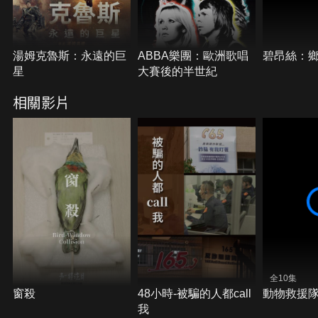
湯姆克魯斯：永遠的巨
ABBA樂團：歐洲歌唱
碧昂絲：
星
大賽後的半世紀
相關影片
全10集
窗殺
48小時-被騙的人都call
動物救援隊
我