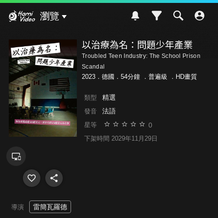
Hami Video
瀏覽
以治療為名：問題少年產業
Troubled Teen Industry: The School Prison
Scandal
2023．德國．54分鐘 ．
普遍級
．HD畫質
精選
類型
法語
發音
0
星等
下架時間 2029年11月29日
雷簡瓦羅德
導演