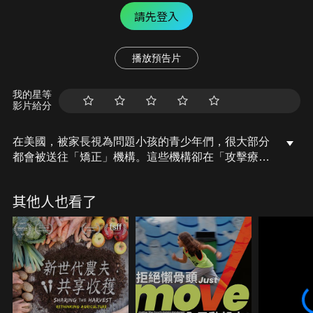
請先登入
播放預告片
我的星等
影片給分
在美國，被家長視為問題小孩的青少年們，很大部分
都會被送往「矯正」機構。這些機構卻在「攻擊療
法」的幌子下採用極端手段，從關禁閉、暴力壓制、
羞辱甚或是過度供給藥品，透過紀律與摧毀來「重新
其他人也看了
改造」個人。知名豪門名媛派瑞絲希爾頓公開表示自
己在少女時期，也曾被送往以虐待和折磨孩子為「教
育」手段的普羅沃峽谷學校，如今，她積極提倡兒童
權利法案。根據《紐約時報》的最新估計，仍有數以
萬計的兒童被強迫待在這些機構中。