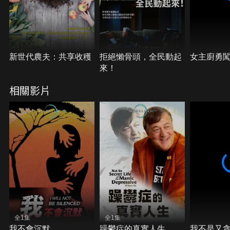
新世代農夫：共享收穫
拒絕懶骨頭，全民動起
女主廚勇
來！
相關影片
全1集
全1集
我不會沉默
躁鬱症的真實人生
我不是又