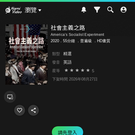
Hami Video
瀏覽
社會主義之路
America’s Socialist Experiment
2020．55分鐘 ．
普遍級
．HD畫質
精選
類型
英語
發音
5
星等
下架時間 2026年08月27日
請先登入