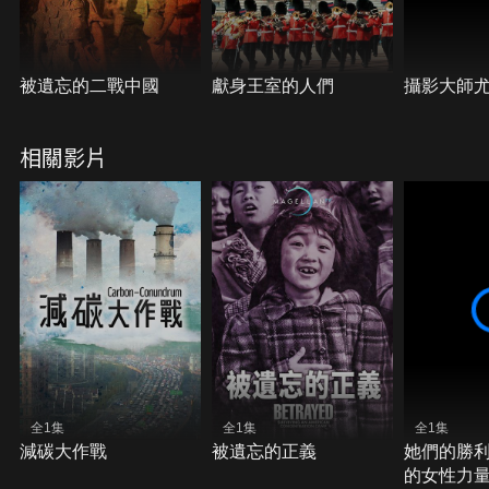
被遺忘的二戰中國
獻身王室的人們
攝影大師
相關影片
全1集
全1集
全1集
減碳大作戰
被遺忘的正義
她們的勝
的女性力