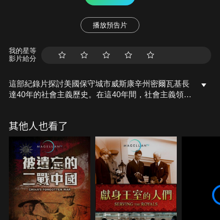
播放預告片
我的星等
影片給分
這部紀錄片探討美國保守城市威斯康辛州密爾瓦基長
達40年的社會主義歷史。在這40年間，社會主義領袖
們結束了腐敗，為勞工的更好生活條件奮鬥，並清理
了環境。隨著2020年大選的政治戰線劃定，以及密爾
其他人也看了
瓦基作為2020年民主黨全國代表大會的舉辦地，對社
會主義意義的辯論再次升溫。這些20世紀的社會主義
者能告訴我們社會主義在實踐中如何運作嗎？