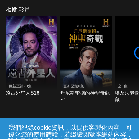
相關影片
更新至第20集
更新至第8集
全1集
遠古外星人S16
丹尼斯奎德的神聖奇觀
埃及法老
S1
藏
我們紀錄cookie資訊，以提供客製化內容，可
{{notifyMsg}}
優化您的使用體驗，若繼續閱覽本網站內容，
常見問題
線上客服
服務條款
隱私權保護