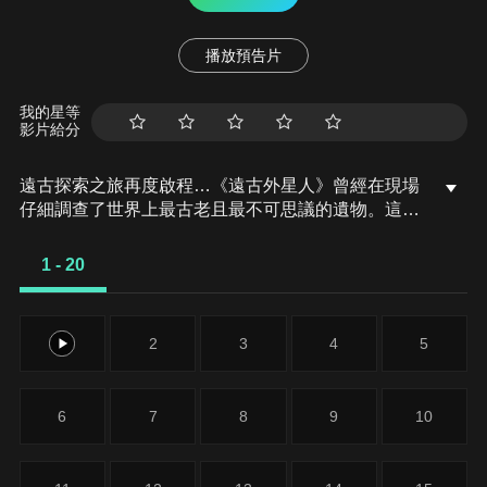
播放預告片
我的星等
影片給分
遠古探索之旅再度啟程…《遠古外星人》曾經在現場
仔細調查了世界上最古老且最不可思議的遺物。這
次，節目組要回去看看那些世界各地最神祕的手工藝
品。研究顯示，在所有幽浮目擊地點當中，有高達
1 - 20
70%發生在所謂的「熱點」，亦即頻繁呈報目擊異常
現象的地點，而且不只現代如此，數千年前也是如
此。
1
2
3
4
5
6
7
8
9
10