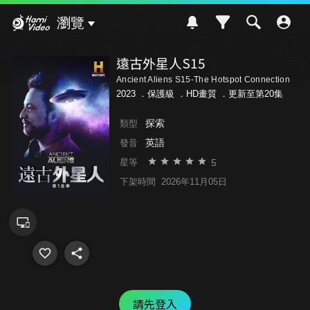
Hami Video
瀏覽
遠古外星人S15
Ancient Aliens S15-The Hotspot Connection
2023 ．
保護級
．HD畫質 ．更新至第20集
探索
類型
英語
發音
5
星等
下架時間
2026年11月05日
請先登入