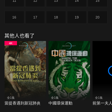
11
12
13
14
15
16
17
18
19
20
其他人也看了
全1集
全1集
全1集
當提香遇到新冠肺炎
中國環保運動
前第一夫