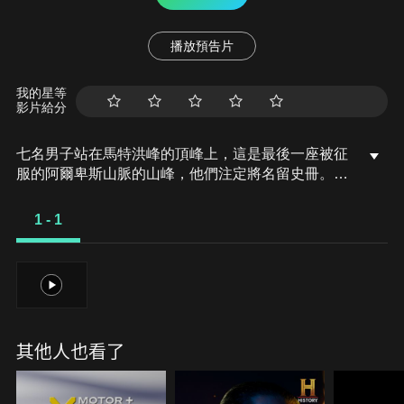
播放預告片
我的星等
影片給分
七名男子站在馬特洪峰的頂峰上，這是最後一座被征
服的阿爾卑斯山脈的山峰，他們注定將名留史冊。然
而，災難突然降臨：一條繩索斷裂，四人墜落身亡。
但這條繩索真的是自然斷裂，還是被人割斷？這是一
1 - 1
場發生在海拔14000英尺高空的謀殺懸案，紀錄片在
原址拍攝引人入勝的重演場景，詳細重現了這場悲劇
性的事件。
1
其他人也看了