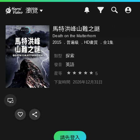
Hami Video
瀏覽
馬特洪峰山難之謎
Death on the Matterhorn
2015 ．
普遍級
．HD畫質 ．全1集
探索
類型
英語
發音
5
星等
下架時間
2026年12月31日
請先登入