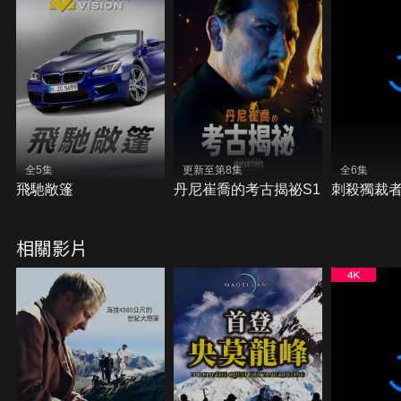
全5集
更新至第8集
全6集
飛馳敞篷
丹尼崔喬的考古揭祕S1
刺殺獨裁
相關影片