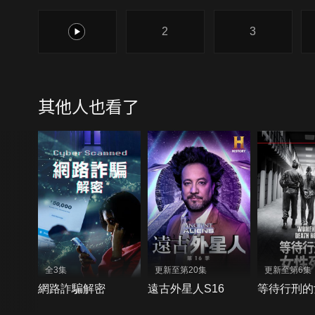
1
2
3
其他人也看了
全3集
更新至第20集
更新至第6集
網路詐騙解密
遠古外星人S16
等待行刑的