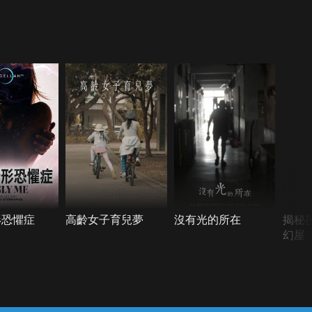
形恐懼症
高齡女子育兒夢
沒有光的所在
揭秘
幻屋