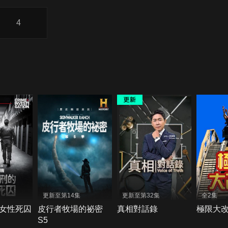
4
更新至第14集
更新至第32集
全2集
女性死囚
皮行者牧場的祕密
真相對話錄
極限大
S5