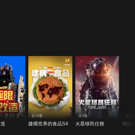
全16集
全1集
全5集
改造
建構世界的食品S4
火星移民任務
飛馳