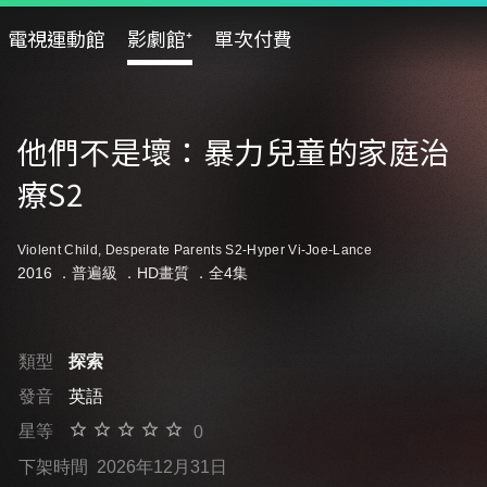
電視運動館
影劇館⁺
單次付費
他們不是壞：暴力兒童的家庭治
療S2
Violent Child, Desperate Parents S2-Hyper Vi-Joe-Lance
2016 ．
普遍級
．HD畫質 ．全4集
類型
探索
發音
英語
星等
0
下架時間
2026年12月31日