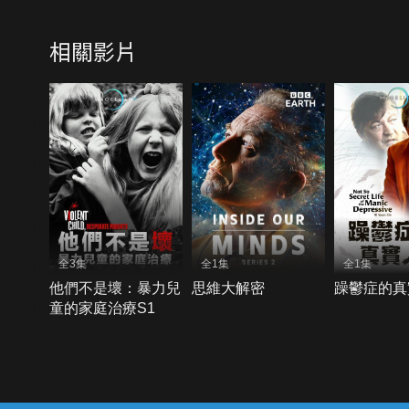
相關影片
全3集
全1集
全1集
他們不是壞：暴力兒
思維大解密
躁鬱症的真
童的家庭治療S1
{{notifyMsg}}