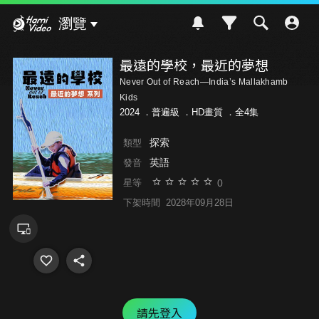
Hami Video
瀏覽
最遠的學校，最近的夢想
Never Out of Reach—India’s Mallakhamb
Kids
2024 ．
普遍級
．HD畫質 ．全4集
探索
類型
英語
發音
0
星等
下架時間
2028年09月28日
請先登入