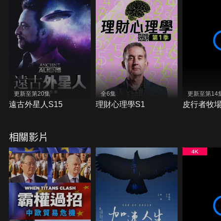
更新至第20集
全6集
更新至第14
遠古外星人S15
理財心理學S1
皮行者牧場
相關影片