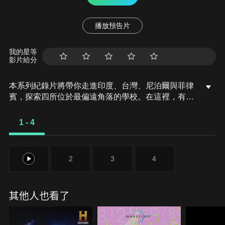
播放預告片
我的星等
影片給分
本系列紀錄片將帶你走進印度、台灣、尼泊爾與菲律
賓，探索四所位於最偏遠角落的學校。在這裡，有一
群充滿熱情的老師，他們以超越傳統的教育方式，為
孩子們打造一個個獨一無二的學習殿堂。從有機農耕
1 - 4
到攀登高山，從海上活動到古老運動，教育不只是課
本，更是面對世界的能力。在印度恰蒂斯加爾邦，
100位貧困與衝突地區的孩子，透過古老運動「馬拉
1
2
3
4
康布」翻轉人生。他們的夢想不只國家獎牌，還直指
世界舞台。
其他人也看了