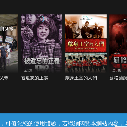
全1集
全8集
又笨
被遺忘的正義
獻身王室的人們
蘇格蘭
常見問題
線上客服
服務條款
隱私權保護
內容，可優化您的使用體驗，若繼續閱覽本網站內容，即表