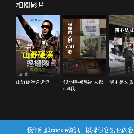
相關影片
全1集
山野硬漢巡邏隊
48小時-被騙的人都
我不是又貪
call我
{{notifyMsg}}
我們紀錄cookie資訊，以提供客製化