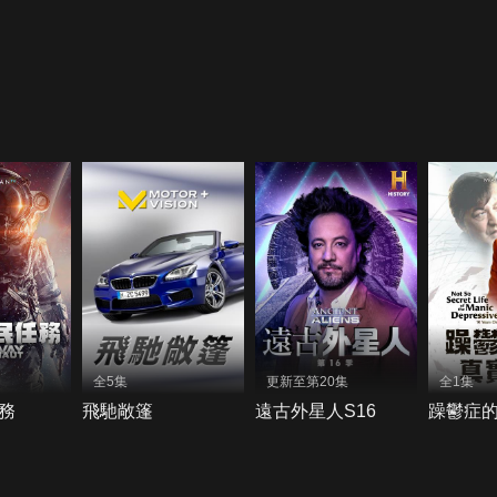
全5集
更新至第20集
全1集
務
飛馳敞篷
遠古外星人S16
躁鬱症