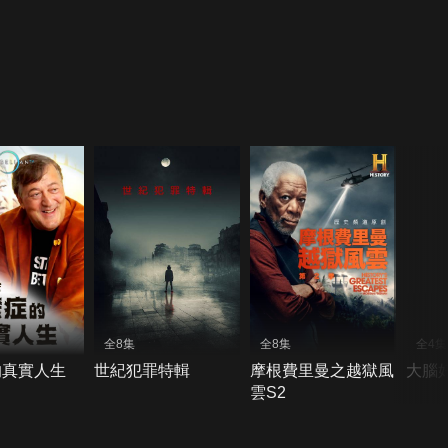
全8集
全8集
全4集
的真實人生
世紀犯罪特輯
摩根費里曼之越獄風
大腦
雲S2