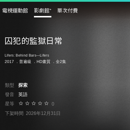
電視運動館
影劇館⁺
單次付費
囚犯的監獄日常
Lifers: Behind Bars—Lifers
2017 ．
普遍級
．HD畫質 ．全2集
類型
探索
發音
英語
星等
0
下架時間
2026年12月31日