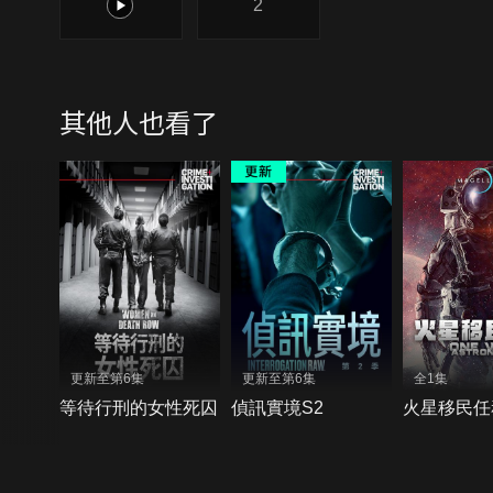
1
2
其他人也看了
更新至第6集
更新至第6集
全1集
等待行刑的女性死囚
偵訊實境S2
火星移民任