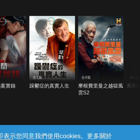
全1集
全8集
全1集
懸案實錄
躁鬱症的真實人生
摩根費里曼之越獄風
死刑
雲S2
示您同意我們使用cookies。更多關於