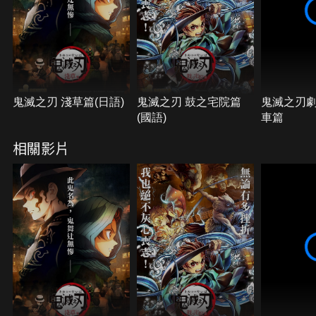
鬼滅之刃 淺草篇(日語)
鬼滅之刃 鼓之宅院篇
鬼滅之刃劇
(國語)
車篇
相關影片