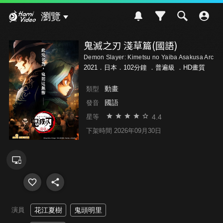
Hami Video
瀏覽
鬼滅之刃 淺草篇(國語)
Demon Slayer: Kimetsu no Yaiba Asakusa Arc
2021．日本．102分鐘 ．
普遍級
．HD畫質
動畫
類型
國語
發音
4.4
星等
下架時間 2026年09月30日
演員
花江夏樹
鬼頭明里