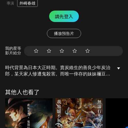
外崎春雄
導演
請先登入
播放預告片
我的星等
影片給分
時代背景為日本大正時期。賣炭維生的善良少年炭治
郎，某天家人慘遭鬼殺害。而唯一倖存的妹妹禰豆
子，卻變化成鬼。遭到絕望現實打擊的炭治郎，為了
讓妹妹恢復回人類，為了被殺害的家人向鬼報仇，決
其他人也看了
定踏上「獵鬼」之路。人鬼交織的悲憤兄妹故事，現
在開始了。