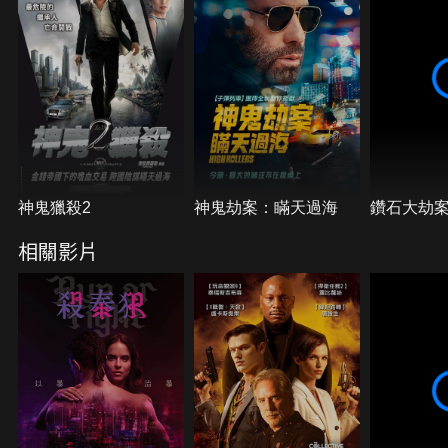
神鬼獵殺2
神鬼劫案：瞞天過海
鑽石大劫
相關影片