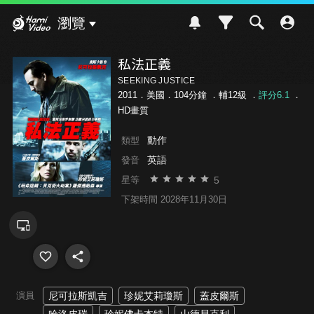
Hami Video
瀏覽
私法正義
SEEKING JUSTICE
2011．美國．104分鐘 ．
輔12級
．
評分6.1
．
HD畫質
動作
類型
英語
發音
5
星等
下架時間 2028年11月30日
演員
尼可拉斯凱吉
珍妮艾莉瓊斯
蓋皮爾斯