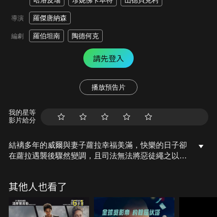
哈洛皮瑞
珍妮佛卡本特
山德貝克利
羅傑唐納森
導演
羅伯坦南
陶德何克
編劇
請先登入
播放預告片
我的星等
影片給分
結褵多年的威爾與妻子蘿拉幸福美滿，快樂的日子卻
在蘿拉遇襲後驟然變調，且司法無法將惡徒繩之以
法。某天神秘男子賽門找上自責的威爾，並提議透過
專門制裁惡人的組織幫威爾夫妻復仇、討回公道，愧
其他人也看了
疚的威爾難以拒絕便答應賽門，原以為正義伸張後能
重新生活，卻沒想到他必須為了正義付出難以想像的
6.1
代價…