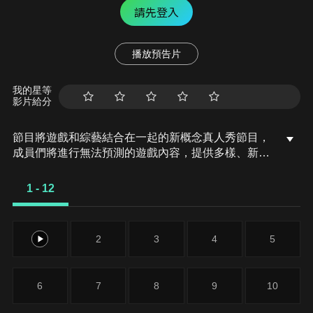
請先登入
播放預告片
我的星等
影片給分
節目將遊戲和綜藝結合在一起的新概念真人秀節目，
成員們將進行無法預測的遊戲內容，提供多樣、新鮮
的節目環節為看點，主持與來賓將在虛擬世界中，展
開大規模遊戲的動作冒險。
1 - 12
1
2
3
4
5
6
7
8
9
10