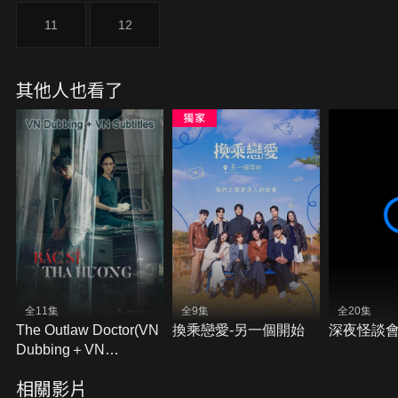
11
12
其他人也看了
全11集
全9集
全20集
The Outlaw Doctor(VN
換乘戀愛-另一個開始
深夜怪談會
Dubbing＋VN
Subtitles)
相關影片