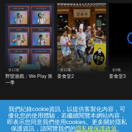
全12集
全12集
全8集
野蠻遊戲：We Play 第
姜食堂2
姜食堂3
一季
我們紀錄cookie資訊，以提供客製化內容，可
{{notifyMsg}}
優化您的使用體驗，若繼續閱覽本網站內容，
常見問題
線上客服
服務條款
隱私權保護
即表示您同意我們使用cookies。更多關於隱私
保護資訊，請閱覽我們的
隱私權保護政策
。
中華電信股份有限公司個人家庭分公司