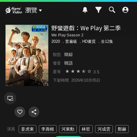
Hami Video
瀏覽
野蠻遊戲：We Play 第二季
We Play Season 2
2020 ．
普遍級
．HD畫質 ．全12集
韓綜
類型
韓語
發音
3.5
星等
下架時間
2026年10月05日
演員
姜虎東
李壽根
河東勳
林哲
河成雲
鄭赫