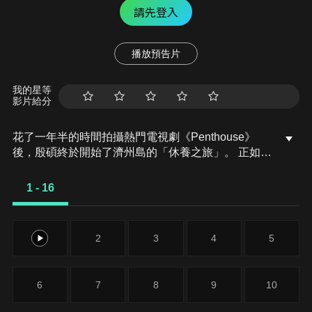
請先登入
播放預告片
我的星等
影片給分
花了一年半的時間拍攝熱門電視劇《Penthouse》
後，殷碩終於開始了濟州島的「休養之旅」。 正如你
所預料的，新的旅行並沒有按照他的計劃進行。 這位
自稱「旅行達人」的他怎麼了？
1 - 16
1
2
3
4
5
6
7
8
9
10