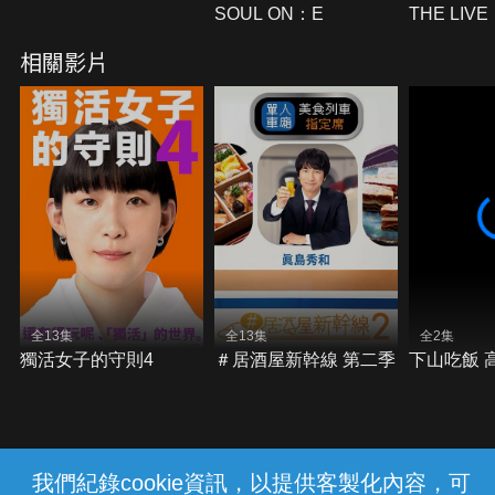
SOUL ON：E
THE LIVE
相關影片
全13集
全13集
全2集
獨活女子的守則4
＃居酒屋新幹線 第二季
下山吃飯 
我們紀錄cookie資訊，以提供客製化內容，可
{{notifyMsg}}