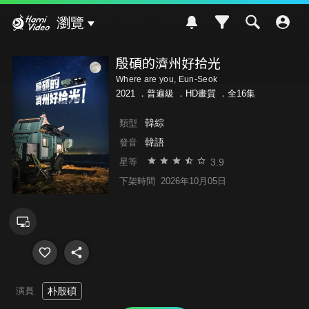
Hami Video
瀏覽
殷碩的濟州好拾光
Where are you, Eun-Seok
2021 ．
普遍級
．HD畫質 ．全16集
韓綜
類型
韓語
發音
3.9
星等
下架時間
2026年10月05日
演員
朴殷碩