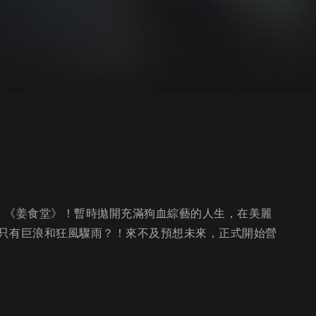
》《姜食堂》！暫時拋開充滿狗血綜藝的人生，在美麗
只有巨浪和狂風驟雨？！來不及預想未來，正式開始營