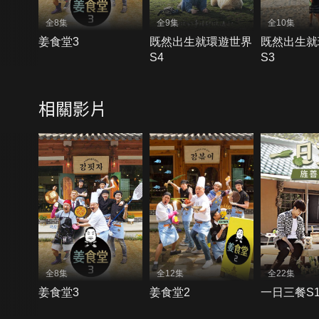
全8集
全9集
全10集
姜食堂3
既然出生就環遊世界
既然出生就
S4
S3
相關影片
全8集
全12集
全22集
姜食堂3
姜食堂2
一日三餐S1