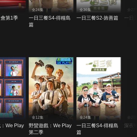
全24集
全36集
全22
會第1季
一日三餐S4-得糧島
一日三餐S2-旌善篇
一日三
篇
全12集
全24集
全20
We Play
野蠻遊戲：We Play
一日三餐S4-得糧島
深夜
第二季
篇