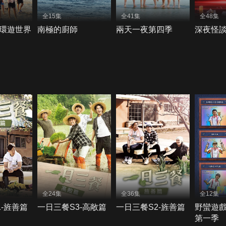
全15集
全41集
全48集
環遊世界
南極的廚師
兩天一夜第四季
深夜怪談
全24集
全36集
全12集
-旌善篇
一日三餐S3-高敞篇
一日三餐S2-旌善篇
野蠻遊戲：
第一季