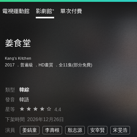
電視運動館
影劇館⁺
單次付費
姜食堂
Kang’s Kitchen
2017 ．
普遍級
．HD畫質 ．全11集(部分免費)
類型
韓綜
發音
韓語
星等
4.4
下架時間
2026年12月26日
演員
姜鎬童
李壽根
殷志源
安宰賢
宋旻浩