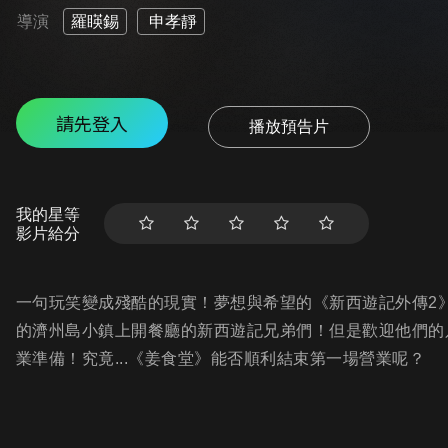
導演
羅䁐錫
申孝靜
請先登入
播放預告片
我的星等
影片給分
一句玩笑變成殘酷的現實！夢想與希望的《新西遊記外傳2
的濟州島小鎮上開餐廳的新西遊記兄弟們！但是歡迎他們的
業準備！究竟...《姜食堂》能否順利結束第一場營業呢？