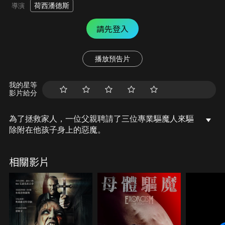
荷西潘德斯
導演
請先登入
播放預告片
我的星等
影片給分
為了拯救家人，一位父親聘請了三位專業驅魔人來驅
除附在他孩子身上的惡魔。
相關影片