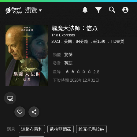
Hami Video
瀏覽
驅魔大法師：信眾
The Exorcists
2023．美國．84分鐘 ．
輔15級
．HD畫質
驚悚
類型
英語
發音
2.8
星等
下架時間 2028年12月31日
演員
道格布萊利
凱拉菲爾茲
維克托馬拉納