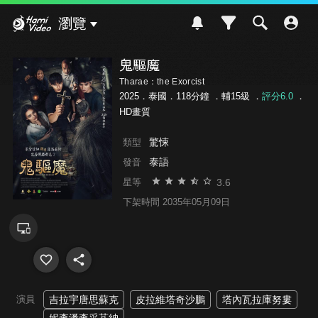
Hami Video
瀏覽
鬼驅魔
Tharae：the Exorcist
2025．泰國．118分鐘 ．
輔15級
．
評分6.0
．
HD畫質
驚悚
類型
泰語
發音
3.6
星等
下架時間 2035年05月09日
演員
吉拉宇唐思蘇克
皮拉維塔奇沙鵬
塔內瓦拉庫努婁