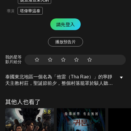
妮查潘查采芃納
塔偉華温泰
導演
請先登入
播放預告片
我的星等
影片給分
泰國東北地區一個名為「他雷（Tha Rae）」的寧靜
天主教村莊，聖誕節前夕，整個村落籠罩於駭人聽聞
的邪靈事件中，為了平息邪靈作祟，村民只好求助於
擅長與鬼神溝通的薩滿巫師（皮拉維塔奇沙鵬 飾演）
其他人也看了
來進行傳統驅邪儀式。同時，教會也緊急派遣年輕神
父（吉拉宇唐思蘇克 飾演）前來應對這場信仰危機。
5.8