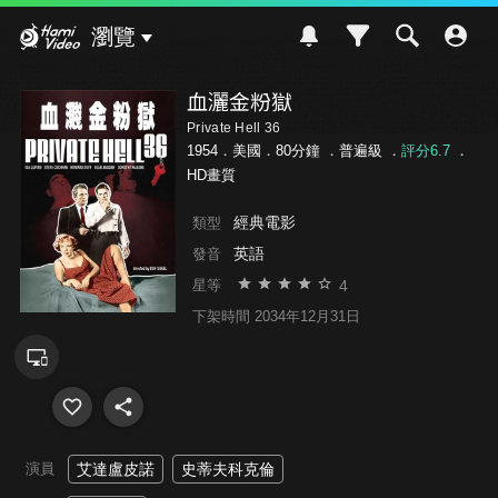
Hami Video
瀏覽
血灑金粉獄
Private Hell 36
1954．美國．80分鐘 ．
普遍級
．
評分6.7
．
HD畫質
經典電影
類型
英語
發音
4
星等
下架時間 2034年12月31日
演員
艾達盧皮諾
史蒂夫科克倫