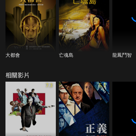
大都會
亡魂島
龍鳳鬥智
相關影片
7.3
5.1