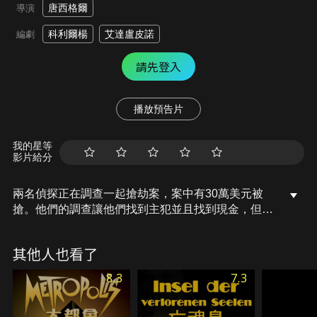
唐西格爾
導演
科利爾楊
艾達盧皮諾
編劇
請先登入
播放預告片
我的星等
影片給分
兩名偵探正在調查一起搶劫案，案中有30萬美元被
搶。他們的調查讓他們找到主犯並且找到現金，但與
此同時，其中一人對一個品味高貴的女人很喜歡，但
他知道以一個警察的工資對她來說是不夠花費的。
其他人也看了
8.3
7.3