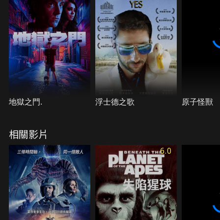
耀並不會持久。恐懼逐漸滋生—— 當人類領導層得知
這些猩猩來自一個未來世界，而這個未來人類已經被
猿類取代，他們開始驚恐萬分。如果這對猿類夫妻的
後代存活，是否意味著猿類統治的未來將無法改變？
政府決定：猩猩不得生存！
地獄之門.
浮士德之歌
原子怪獸
相關影片
6.0