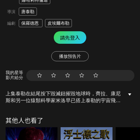
娜塔莉特倫迪
唐泰勒
導演
保羅德恩
皮埃爾布勒
編劇
請先登入
播放預告片
我的星等
影片給分
上集泰勒在結尾按下毀滅鈕摧毀地球時，齊拉、康尼
斯和另一位猿類科學家米洛早已搭上泰勒的宇宙飛
船，在核爆之前奇蹟般地逃離。他們意外穿越時空，
墜落在 1970 年代的地球！當猿類從宇航船中走出，
其他人也看了
人類科學家震驚萬分，政府迅速將他們視為奇觀。他
們受到名流邀請、參加訪談節目，甚至成為社會的明
星「會說話的猿猴」成為人類社會的寵兒。 但這份榮