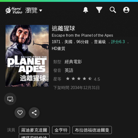
Hami Video
瀏覽
逃離猩球
Escape from the Planet of the Apes
1971．美國．96分鐘 ．
普遍級
．
評分6.3
．
HD畫質
經典電影
類型
英語
發音
4.5
星等
下架時間 2034年12月31日
演員
羅迪麥克道爾
金亨特
布拉德福德迪爾曼