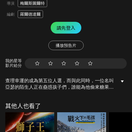
梅爾斯圖爾特
導演
羅爾德達爾
編劇
請先登入
播放預告片
我的星等
影片給分
查理幸運的成為第五位人選，而與此同時，一位名叫
亞瑟的陌生人正在蠱惑孩子們，誰能為他偷來糖果，
他就會讓誰富有起來。旺卡開始帶領孩子們暢遊神奇
的糖果廠，而查理則帶上了自己的爺爺喬。面對糖果
其他人也看了
的誘惑，孩子們接二連三的不見了，最後只剩下查理
和爺爺，而心懷不滿的旺卡告訴祖孫倆，他們未經允
許就喝了一種禁止喝的飲料……