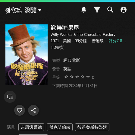
Hami Video
瀏覽
歡樂糖果屋
Willy Wonka ＆ the Chocolate Factory
1971．美國．99分鐘 ．
普遍級
．
評分7.8
．
HD畫質
經典電影
類型
英語
發音
0
星等
下架時間 2034年12月31日
演員
吉恩懷爾德
傑克艾伯森
彼得奧斯特魯姆