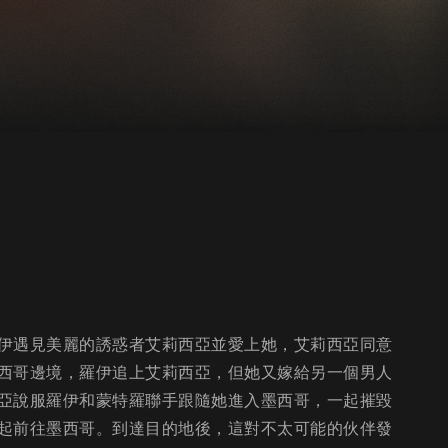
伊遇見美麗的誘惑者艾莉西亞並愛上她，艾莉西亞同意
西哥邊境，羅伊追上艾莉西亞，但她又嫁給另一個男人
亞說服羅伊和蒙特羅聯手跟隨她進入墨西哥，一起摧毀
起前往墨西哥。到達目的地後，這對不太可能的伙伴發