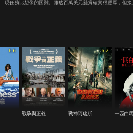
現任務比想像的困難。雖然百萬美元懸賞確實很豐厚，但接
6.6
6.2
戰爭與正義
戰神阿瑞斯
一匹白