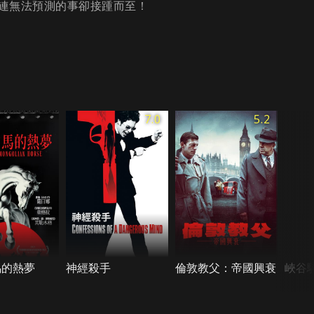
連無法預測的事卻接踵而至！
7.0
5.2
馬的熱夢
神經殺手
倫敦教父：帝國興衰
峽谷