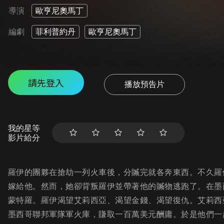
導演
歐亨尼奧馬丁
編劇
菲利普約丹
歐亨尼奧馬丁
請先登入
播放預告片
我的星等
影片給分
羅伊的團夥在搶劫一列火車後，分贓完就各奔東西。不久羅
嫁給他。然而，她卻背叛羅伊並帶著他的贓物逃跑了。在墨
蒙特羅。羅伊渴望艾莉西亞、渴望金錢、渴望復仇。艾莉西
墨西哥聯邦軍隊軍火庫，賺取一百萬美元酬庸。於是他們一