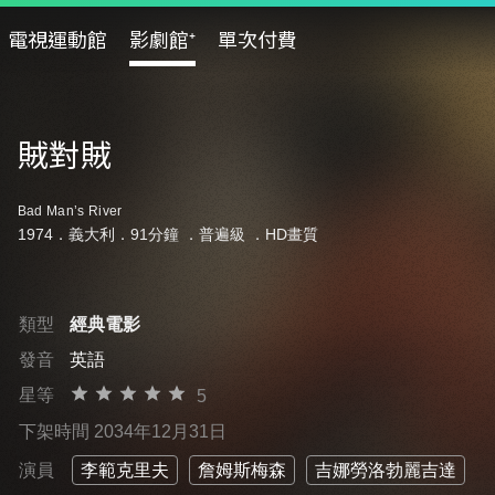
電視運動館
影劇館⁺
單次付費
賊對賊
Bad Man’s River
1974．義大利．91分鐘 ．
普遍級
．HD畫質
類型
經典電影
發音
英語
星等
5
下架時間 2034年12月31日
演員
李範克里夫
詹姆斯梅森
吉娜勞洛勃麗吉達