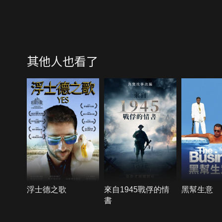
其他人也看了
浮士德之歌
來自1945戰俘的情
黑幫生意
書