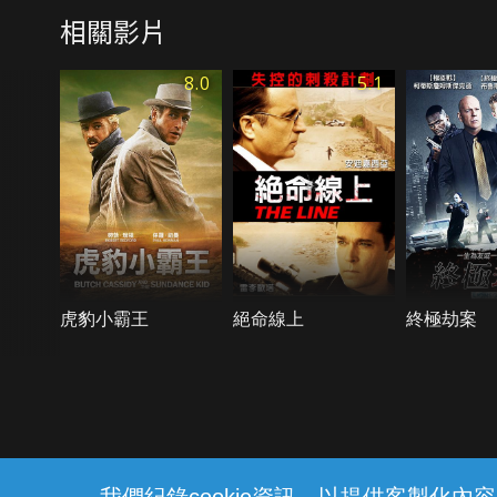
相關影片
8.0
5.1
虎豹小霸王
絕命線上
終極劫案
{{notifyMsg}}