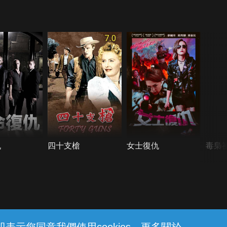
7.0
仇
四十支槍
女士復仇
毒梟