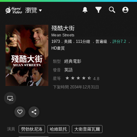
Hami Video
瀏覽
殘酷大街
Mean Streets
1973．美國．111分鐘 ．
普遍級
．
評分7.2
．
HD畫質
經典電影
類型
英語
發音
4.8
星等
下架時間 2034年12月31日
演員
勞勃狄尼洛
哈維凱托
大衛普羅瓦爾