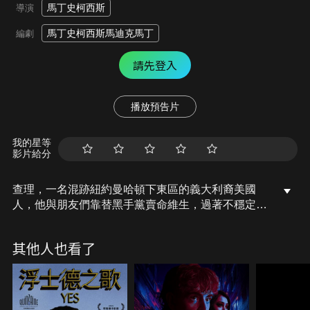
馬丁史柯西斯
導演
馬丁史柯西斯馬迪克馬丁
編劇
請先登入
播放預告片
我的星等
影片給分
查理，一名混跡紐約曼哈頓下東區的義大利裔美國
人，他與朋友們靠替黑手黨賣命維生，過著不穩定的
生活。他的好友約翰尼欠黑市商人麥可錢，卻無力償
還，導致不斷被追債。查理與約翰尼的表妹特蕾莎真
其他人也看了
心相愛，但特蕾莎希望他能擺脫這種危險生活，尋找
新的未來。隨著約翰尼的債務問題惡化，查理試圖幫
助他擺脫困境，然而事情卻逐漸失控。最終三人試圖
逃離紐約，但遭遇麥可的襲擊！