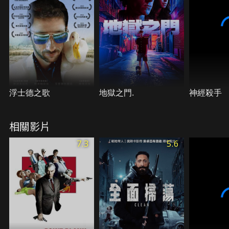
浮士德之歌
地獄之門.
神經殺手
相關影片
7.3
5.6