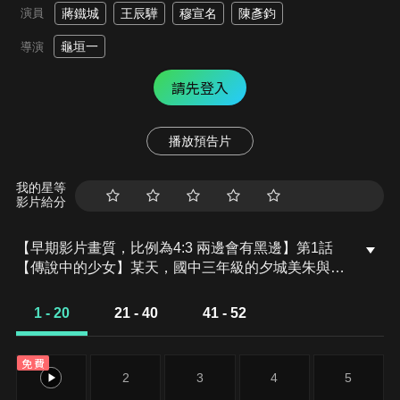
演員
蔣鐵城
王辰驊
穆宣名
陳彥鈞
龜垣一
導演
請先登入
播放預告片
我的星等
影片給分
【早期影片畫質，比例為4:3 兩邊會有黑邊】第1話
【傳說中的少女】某天，國中三年級的夕城美朱與本
鄉唯在國立圖書館，被吸進一本名叫《四神天地書》
的古書裡，誤入了異世界。兩人在那個不可思議的世
1 - 20
21 - 40
41 - 52
界裡遭到暴徒襲擊，所幸被額頭上有著「鬼」字的少
年鬼宿出手相救。不久之後，小唯神奇地一個人回到
免費
了原本的世界，而美朱卻獨自被留了下來。
1
2
3
4
5