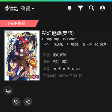
Hami Video
瀏覽
部份免費看
夢幻遊戲(雙語)
Fushigi Yugi - TV Series-
1995 ．
保護級
．HD畫質 ．全52集(部分免費)
魔幻冒險
類型
日語, 國語
發音
4.8
星等
下架時間
2030年07月31日