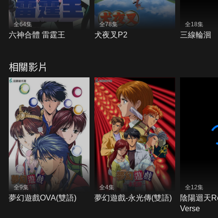
全64集
全78集
全18集
六神合體 雷霆王
犬夜叉P2
三線輪洄
相關影片
全9集
全4集
全12集
夢幻遊戲OVA(雙語)
夢幻遊戲-永光傳(雙語)
陰陽迴天Re
Verse