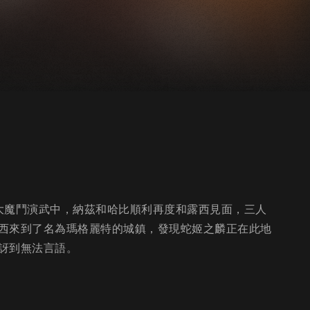
大魔鬥演武中，納茲和哈比順利再度和露西見面，三人
西來到了名為瑪格麗特的城鎮，發現蛇姬之麟正在此地
訝到無法言語。