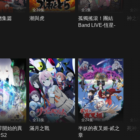
全39集
全1集
全26
總集篇
潮與虎
孤獨搖滾！團結
神之塔
Band LIVE-恆星-
全13集
全24集
全12
零開始的異
滿月之戰
半妖的夜叉姬-貳之
死神
S2
章