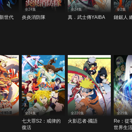
全24集
全24集
全2集
新世代
炎炎消防隊
真．武士傳YAIBA
鏈鋸人 
全24集
全220集
全25集
七大罪S2：戒律的
火影忍者-國語
Re：從
復活
世界生活