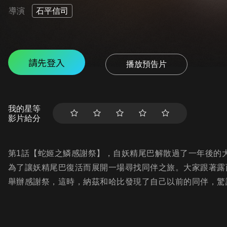
導演
石平信司
請先登入
播放預告片
我的星等
影片給分
第1話【蛇姬之鱗感謝祭】，自妖精尾巴解散過了一年後的
為了讓妖精尾巴復活而展開一場尋找同伴之旅。大家跟著露
舉辦感謝祭，這時，納茲和哈比發現了自己以前的同伴，驚