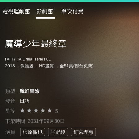
電視運動館
影劇館⁺
單次付費
魔導少年最終章
FAIRY TAIL final series 01
2018 ．
保護級
．HD畫質 ．全51集(部分免費)
類型
魔幻冒險
發音
日語
星等
5
下架時間
2031年09月30日
演員
柿原徹也
平野綾
釘宮理惠