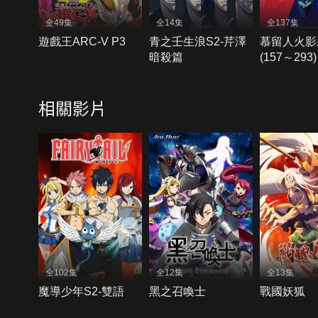
全49集
全14集
全137集
遊戲王ARC-V P3
青之壬生浪S2-芹澤
慕留人火影
暗殺篇
(157～293)
相關影片
全102集
全12集
全13集
魔導少年S2-雙語
黑之召喚士
戰國妖狐