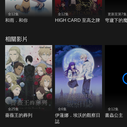
全12集
全12集
更新至第7集
和雨．和你
HIGH CARD 至高之牌
穹廬下的
相關影片
全25集
全6集
全12集
薔薇王的葬列
伊蓮娜．埃沃的觀察日
書蟲公主
誌