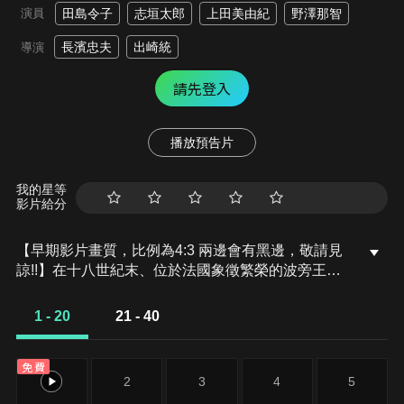
演員
田島令子
志垣太郎
上田美由紀
野澤那智
長濱忠夫
出崎統
導演
請先登入
播放預告片
我的星等
影片給分
【早期影片畫質，比例為4:3 兩邊會有黑邊，敬請見
諒!!】在十八世紀末、位於法國象徵繁榮的波旁王朝
的凡爾賽宮中，敍述著一名年輕的貴族少女以女扮男
裝擔任宮廷護衛與一位出身王室的公主相遇，她們在
1 - 20
21 - 40
波旁王朝到法國大革命的時代中展開許多愛恨交織的
歷程。
免費
1
2
3
4
5