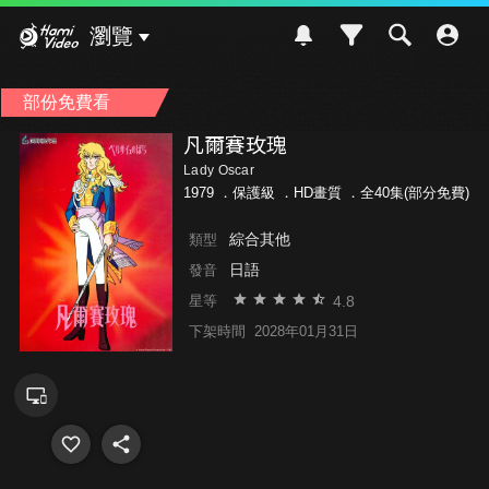
Hami Video
瀏覽
部份免費看
凡爾賽玫瑰
Lady Oscar
1979 ．
保護級
．HD畫質 ．全40集(部分免費)
綜合其他
類型
日語
發音
4.8
星等
下架時間
2028年01月31日