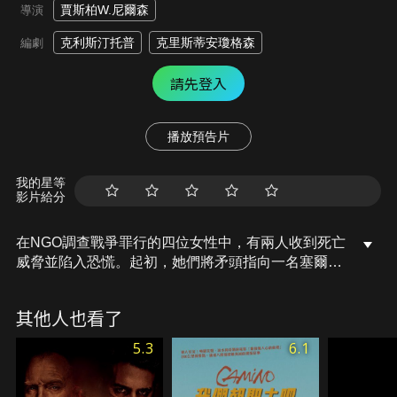
賈斯柏W.尼爾森
導演
克利斯汀托普
克里斯蒂安瓊格森
編劇
請先登入
播放預告片
我的星等
影片給分
在NGO調查戰爭罪行的四位女性中，有兩人收到死亡
威脅並陷入恐慌。起初，她們將矛頭指向一名塞爾維
亞戰犯，但當辦公室內部的霸凌事件愈演愈烈，她們
開始懷疑彼此。
其他人也看了
5.3
6.1