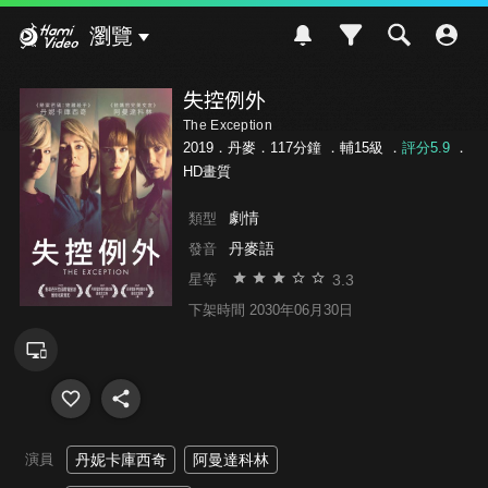
Hami Video
瀏覽
失控例外
The Exception
2019．丹麥．117分鐘 ．
輔15級
．
評分5.9
．
HD畫質
劇情
類型
丹麥語
發音
3.3
星等
下架時間 2030年06月30日
演員
丹妮卡庫西奇
阿曼達科林