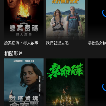
懸案密碼：尋人啟事
我們朝聖去吧
壞教慾女
相關影片