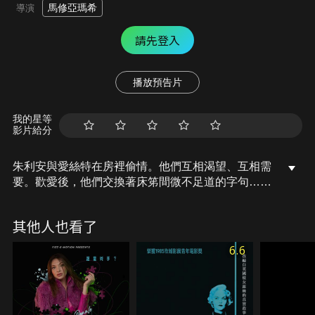
馬修亞瑪希
導演
請先登入
播放預告片
我的星等
影片給分
朱利安與愛絲特在房裡偷情。他們互相渴望、互相需
要。歡愛後，他們交換著床笫間微不足道的字句…至
少，朱利安是這樣想的。現在，面對警察的偵訊、法
官的審問，朱利安為何被控告？是甚麼讓原以為只是
其他人也看了
單純的感情事件，逐漸交織拼湊而成一樁懸疑命
案……
6.6