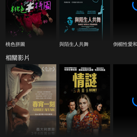
桃色拼圖
與陌生人共舞
倒楣性愛和
相關影片