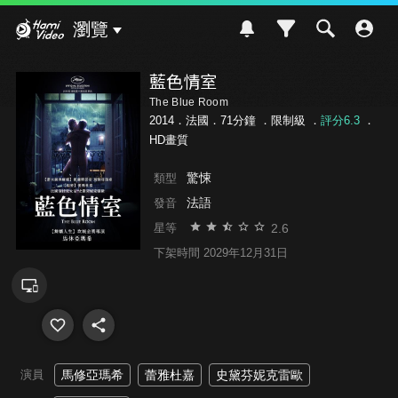
Hami Video
瀏覽
藍色情室
The Blue Room
2014．法國．71分鐘 ．
限制級
．
評分6.3
．
HD畫質
驚悚
類型
法語
發音
2.6
星等
下架時間 2029年12月31日
演員
馬修亞瑪希
蕾雅杜嘉
史黛芬妮克雷歐