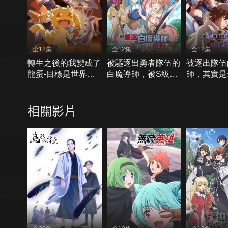
全12集
全12集
全12集
轉生之後的我變成了
被驅逐出勇者隊伍的
被逐出隊伍
龍蛋-目標是世界最
白魔導師，被S級冒
師，其實是
強
險者撿到
相關影片