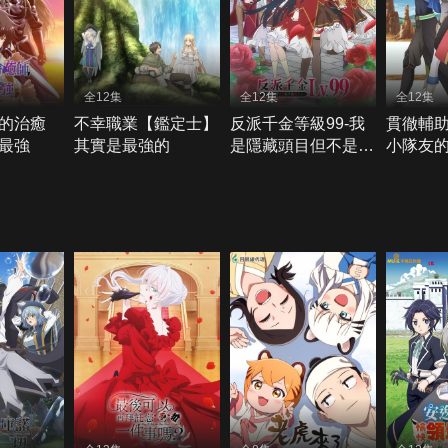
全12集
全12集
全12集
的治癒
不幸職業【鑑定士】
反派千金等級99-我
貫徹輔
最強
其實是最強的
是隱藏頭目但不是魔
小隊友
王
師，慘
成為最