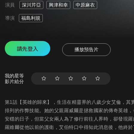
演員
深川芹亞
興津和幸
中原麻衣
導演
福島利規
請先登入
播放預告片
我的星等
影片給分
第1話【英雄的歸來】，生活在精靈界的八歲少女艾倫，其
排列的作弊技能。她的父親羅威爾是拯救國家的傳奇英雄，
安穩的日子，但當父女兩人為了修行前往人界時，卻發現羅
羅維爾從他以前的護衛，艾伯特口中得知此消息後，他終於