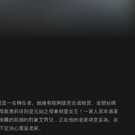
實是一名轉生者。她擁有能夠隨意合成物質、改變結構
母親奧莉珍則是元始之母兼精靈女王！一家人原本過著
維爾的前婚約對象艾齊兒，正在他的老家肆意妄為。在
下定決心重返老家。