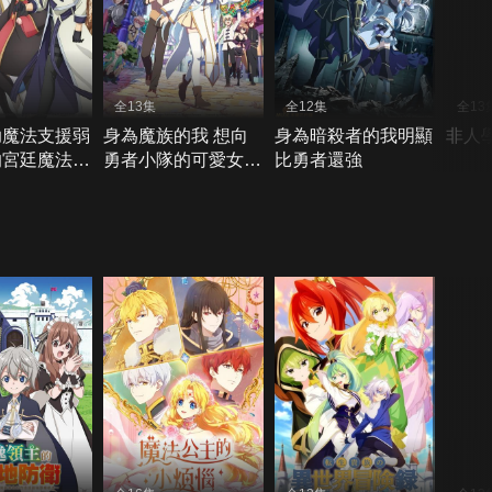
全13集
全12集
全13
助魔法支援弱
身為魔族的我 想向
身為暗殺者的我明顯
非人
的宮廷魔法
勇者小隊的可愛女孩
比勇者還強
遭驅逐後目標
告白
強冒險者