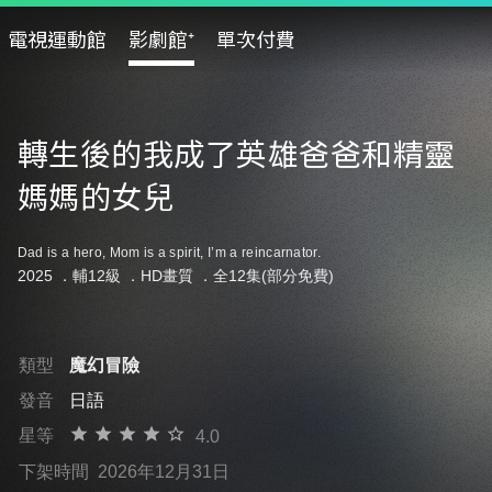
電視運動館
影劇館⁺
單次付費
轉生後的我成了英雄爸爸和精靈
媽媽的女兒
Dad is a hero, Mom is a spirit, I’m a reincarnator.
2025 ．
輔12級
．HD畫質 ．全12集(部分免費)
類型
魔幻冒險
發音
日語
星等
4.0
下架時間
2026年12月31日