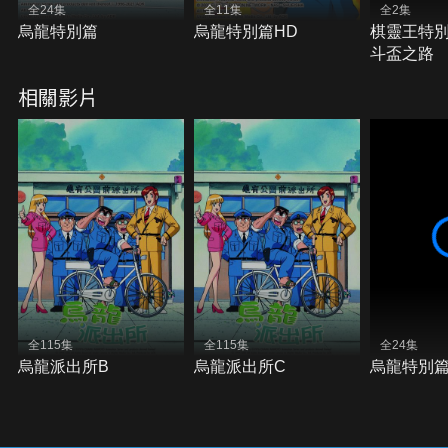
全24集
全11集
全2集
烏龍特別篇
烏龍特別篇HD
棋靈王特
斗盃之路
相關影片
全115集
全115集
全24集
烏龍派出所B
烏龍派出所C
烏龍特別