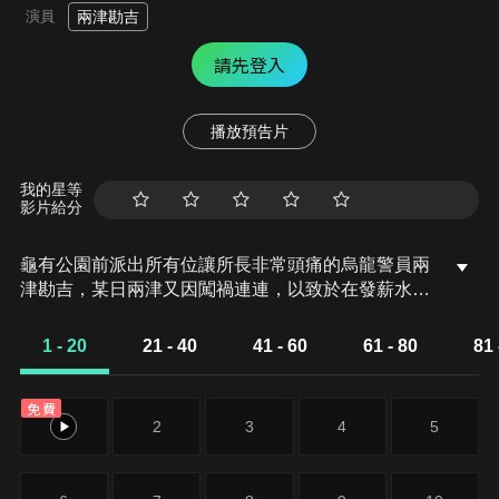
演員
兩津勘吉
請先登入
播放預告片
我的星等
影片給分
龜有公園前派出所有位讓所長非常頭痛的烏龍警員兩
津勘吉，某日兩津又因闖禍連連，以致於在發薪水的
同時便因賠償而被扣光薪水!第1話 兩津警員出現!?
1 - 20
21 - 40
41 - 60
61 - 80
81 
免費
1
2
3
4
5