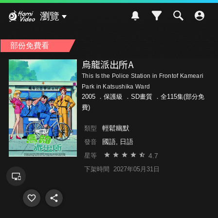
Hami Video
瀏覽
部份免費看
烏龍派出所A
This Is the Police Station in Frontof Kameari
Park in Katsushika Ward
2005 ．
保護級
．SD畫質 ．全115集(部分免
費)
輕鬆幽默
類型
國語, 日語
發音
4.7
星等
下架時間
2027年05月31日