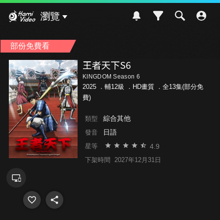
Hami Video
瀏覽
部份免費看
王者天下S6
KINGDOM Season 6
2025 ．
輔12級
．HD畫質 ．全13集(部分免
費)
綜合其他
類型
日語
發音
4.9
星等
下架時間
2027年12月31日