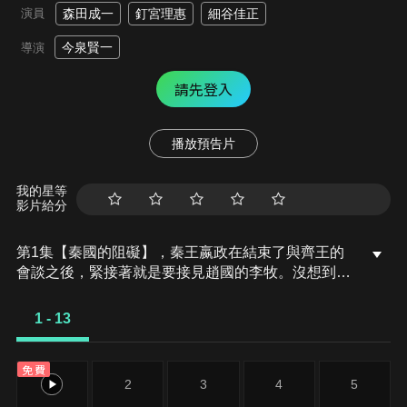
演員
森田成一
釘宮理惠
細谷佳正
今泉賢一
導演
請先登入
播放預告片
我的星等
影片給分
第1集【秦國的阻礙】，秦王嬴政在結束了與齊王的
會談之後，緊接著就是要接見趙國的李牧。沒想到李
牧竟然一開口就要求嬴政放棄統一中華的夢想，因為
那是把自己的夢想建立在六國痛苦上的殘忍行為。
1 - 13
免費
1
2
3
4
5