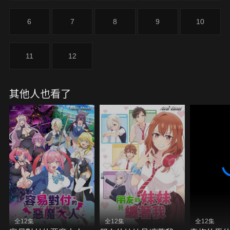
6
7
8
9
10
11
12
其他人也看了
全12集
全12集
全12集