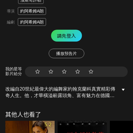
漢斯奇許勒
約阿希姆A朗
導演
約阿希姆A朗
編劇
請先登入
播放預告片
我的星等
影片給分
改編自20世紀最偉大的編舞家約翰克蘭科真實精彩傳
奇人生。他，才華橫溢嶄露頭角、富有魅力在德國斯
圖加特擔任芭蕾舞團藝術總監。經歷了多次危機後，
他成為轟動一時的芭蕾舞界炙手可熱明星，首部作品
其他人也看了
《羅密歐與茱麗葉》獲得巨大成功：他的名聲和舞團
如日中天、享譽全球。但他對藝術和愛情的完美追
5.2
求，挫折的感情史也讓他陷入深淵…