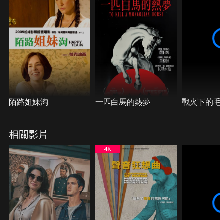
陌路姐妹淘
一匹白馬的熱夢
戰火下的
相關影片