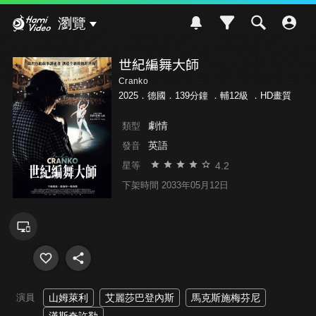
Hami Video
瀏覽
世紀編舞大師
Cranko
2025．德國．139分鐘 ．
輔12級
．HD畫質
劇情
類型
英語
發音
4.2
星等
下架時間 2033年05月12日
演員
山姆萊利
艾麗莎巴登內斯
馬克斯施梅芬尼