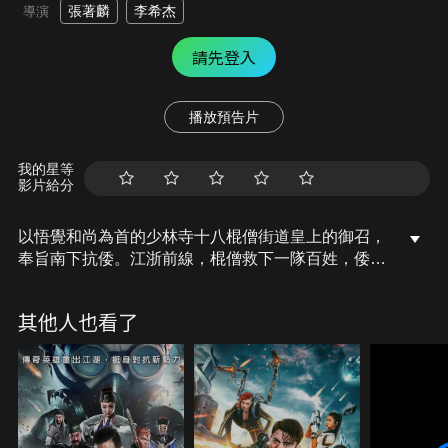
張著麟
李希杰
導演
請先登入
播放預告片
我的星等
影片給分
以悟覺和尚為首的少林寺十八棍僧街道皇上的御召，
奉旨南下抗倭。江浙前線，棍僧救下一隊百姓，倭寇
首領的親弟弟被棍僧所殺。棍僧帶領難民前往飛魚隘
口，尋求駐守明軍的幫助。誰知飛魚隘口的明軍早已
其他人也看了
逃離，棍僧們只好先在此歇腳。渾然不知倭寇派出主
力部隊攻打飛魚隘口，土城中僅存的百姓都是老弱婦
孺，棍僧們決定留在土城幫助村民對抗倭寇…