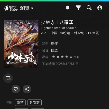
Hami Video
瀏覽
少林寺十八羅漢
Eighteen Arhat of Shaolin
2021．中國．90分鐘 ．
輔12級
．HD畫質
動作
類型
國語
發音
3.6
星等
下架時間 2028年12月31日
演員
謝苗
谷尚蔚