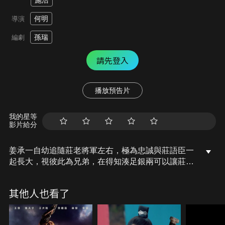
施浩
何明
導演
孫瑞
編劇
請先登入
播放預告片
我的星等
影片給分
姜承一自幼追隨莊老將軍左右，極為忠誠與莊語臣一
起長大，視彼此為兄弟，在得知湊足銀兩可以讓莊老
將軍獲釋後，姜承一開始和八壯士合作搶盜官銀而受
到通緝，太監黃英的手下蒙面人在小巷內設下埋伏姜
其他人也看了
承一，幸遇薛郎中被其帶回救治。