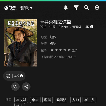
Hami Video
瀏覽
草莽英雄之俠盜
2019．中國．91分鐘 ．
普遍級
．4K
動作
類型
國語
發音
2.7
星等
下架時間 2029年12月31日
演員
崔友斌
李岩
翟璘
錢晨洁
方帥
崔一凡