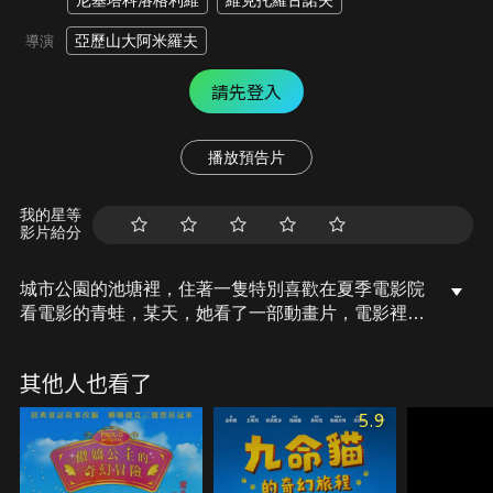
尼基塔科洛格利維
維克托羅古諾夫
亞歷山大阿米羅夫
導演
請先登入
播放預告片
我的星等
影片給分
城市公園的池塘裡，住著一隻特別喜歡在夏季電影院
看電影的青蛙，某天，她看了一部動畫片，電影裡的
青蛙接住了一支箭，然後變成了一位美麗的女孩，這
讓她也想試試看，於是她準備接住箭，沒想到飛來的
其他人也看了
卻是一顆高爾夫球，但神奇的是，她還是變成了一位
美麗的女孩。
5.9