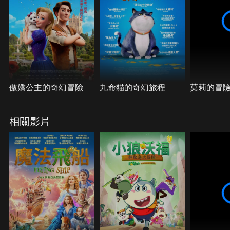
傲嬌公主的奇幻冒險
九命貓的奇幻旅程
莫莉的冒
相關影片