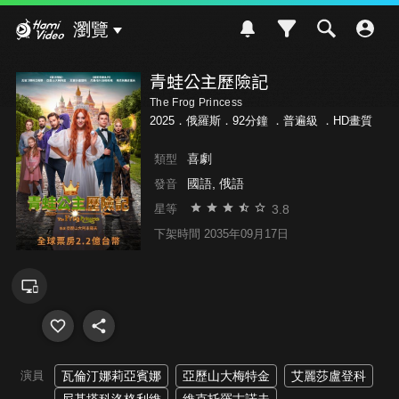
Hami Video
瀏覽
青蛙公主歷險記
The Frog Princess
2025．俄羅斯．92分鐘 ．
普遍級
．HD畫質
喜劇
類型
國語, 俄語
發音
3.8
星等
下架時間 2035年09月17日
演員
瓦倫汀娜莉亞賓娜
亞歷山大梅特金
艾麗莎盧登科