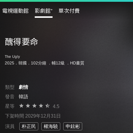
電視運動館
影劇館⁺
單次付費
醜得要命
The Ugly
2025．韓國．102分鐘 ．
輔12級
．HD畫質
類型
劇情
發音
韓語
星等
4.5
下架時間 2029年12月31日
演員
朴正民
權海驍
申鉉彬