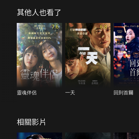
其他人也看了
7.6
6.8
靈魂伴侶
一天
回到首爾
相關影片