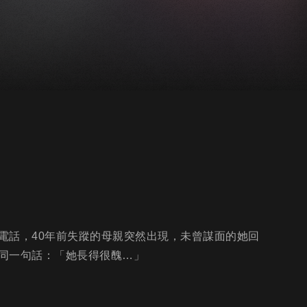
電話，40年前失蹤的母親突然出現，未曾謀面的她回
同一句話：「她長得很醜…」