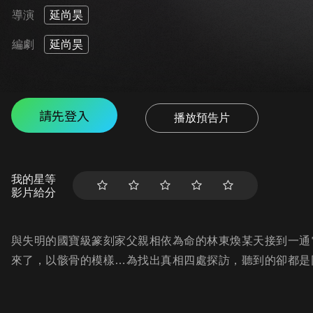
導演
延尚昊
編劇
延尚昊
請先登入
播放預告片
我的星等
影片給分
與失明的國寶級篆刻家父親相依為命的林東煥某天接到一通
來了，以骸骨的模樣…為找出真相四處探訪，聽到的卻都是