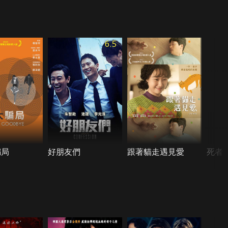
6.5
騙局
好朋友們
跟著貓走遇見愛
死者