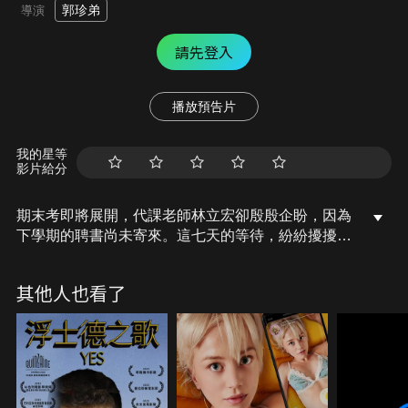
郭珍弟
導演
請先登入
播放預告片
我的星等
影片給分
期末考即將展開，代課老師林立宏卻殷殷企盼，因為
下學期的聘書尚未寄來。這七天的等待，紛紛擾擾卻
先接踵而來。由於逐年少子化，學校縮班壓力與日俱
增，立宏為求表現，主動承擔了招生的責任。但就在
其他人也看了
此時，阿嬤健康欠佳、頻頻出入醫院；弟弟立東則捲
入一起傷害案件。學校裡，艾晴老師一直想對他表
白，他卻因為班上學生小盛遭同學欺負，必須向校方
提出說明。焦頭爛額的七天裡，他卻還得面臨人生的
重大抉擇。