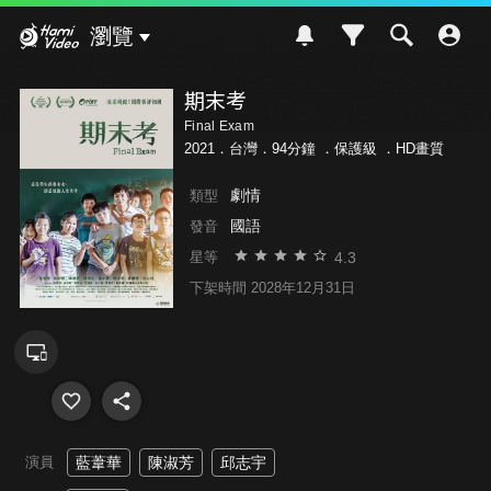
Hami Video
瀏覽
期末考
Final Exam
2021．台灣．94分鐘 ．
保護級
．HD畫質
劇情
類型
國語
發音
4.3
星等
下架時間 2028年12月31日
演員
藍葦華
陳淑芳
邱志宇