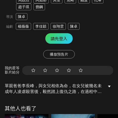
周政杰
阿如那
吳雙
焦剛
錢波
孔琳
趙子琪
鄧鋼
陳卓
導演
楊薇薇
李佳穎
徐翔雲
陳卓
編劇
請先登入
播放預告片
我的星等
影片給分
單親爸爸李長峰，與女兒相依為命，在女兒被幾名未
成年人凌虐殺害後，毅然踏上復仇之路，在過程中與
警方展開殺戮與反殺戮的追蹤，為了復仇，不惜被警
方通緝，成為亡命天涯的殺人犯，情與法終極較量的
其他人也看了
故事…。