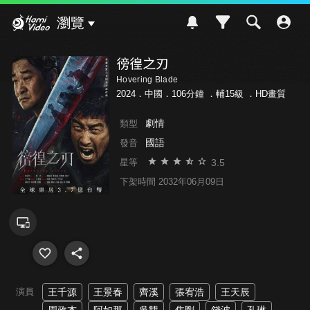
Hami Video
瀏覽
徬徨之刃
Hovering Blade
2024．中國．106分鐘 ．
輔15級
．HD畫質
劇情
類型
國語
發音
3.5
星等
下架時間 2032年06月09日
演員
王千源
王景春
齊溪
張宥浩
王天辰