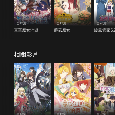
全12集
全12集
全26集
直至魔女消逝
蘑菇魔女
旋風管家S
相關影片
全13集
全16集
全22集