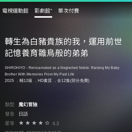
電視運動館
影劇館⁺
單次付費
轉生為白豬貴族的我，運用前世
記憶養育雛鳥般的弟弟
SHIROHIYO - Reincarnated as a Neglected Noble: Raising My Baby
Brother With Memories From My Past Life
2025 ．
輔12級
．HD畫質 ．全12集(部分免費)
類型
魔幻冒險
發音
日語
星等
4.3