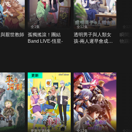
全1集
全12集
全12
生與厭世教師
孤獨搖滾！團結
透明男子與人類女
瞬間
Band LIVE-恆星-
孩-兩人遲早會成為
物踢
夫妻
療師
師快
更新至第6集
全12集
全26