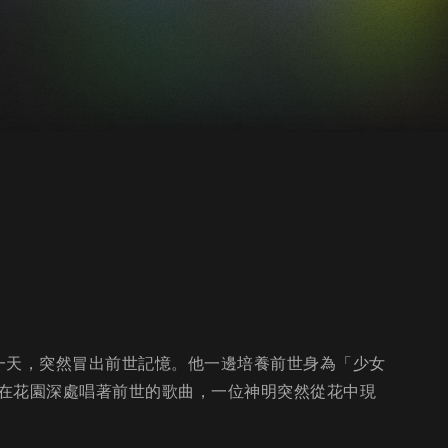
一天，突然冒出前世記憶。他一邊培養前世身為「少女
在花園深處唱著前世的歌曲，一位神明突然從花中現