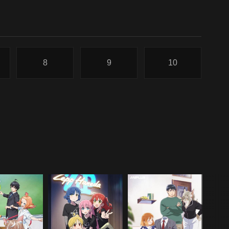
8
9
10