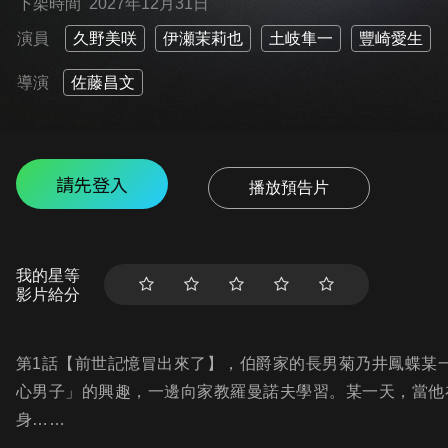
下架時間
2027年12月31日
演員
久野美咲
伊瀬茉莉也
土岐隼一
豐崎愛生
導演
佐藤昌文
請先登入
播放預告片
我的星等
影片給分
第1話【前世記憶冒出來了】，伯爵家的長男菊乃井鳳蝶某
心男子」的興趣，一邊向家教羅曼諾夫學習。某一天，當他
身……