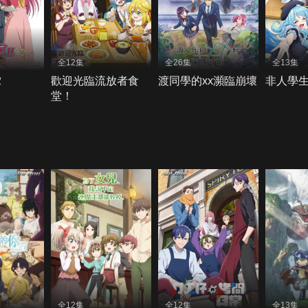
全12集
全26集
全13集
2
歡迎光臨流放者食
渡同學的xx瀕臨崩壞
非人學
堂！
全12集
全12集
全13集