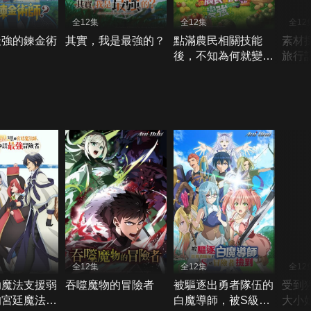
全12集
全12集
全12
最強的鍊金術
其實，我是最強的？
點滿農民相關技能
素材
後，不知為何就變強
旅行
了。
全12集
全12集
全12
助魔法支援弱
吞噬魔物的冒險者
被驅逐出勇者隊伍的
受到
的宮廷魔法
白魔導師，被S級冒
大小