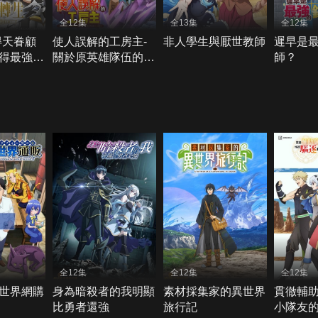
全12集
全13集
全12集
得天眷顧
使人誤解的工房主-
非人學生與厭世教師
遲早是
得最強力
關於原英雄隊伍的雜
師？
役人員，實際上除了
戰鬥能力外全是SSS
的故事
全12集
全12集
全12集
世界網購
身為暗殺者的我明顯
素材採集家的異世界
貫徹輔
比勇者還強
旅行記
小隊友