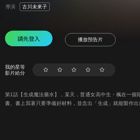
導演
古川未來子
請先登入
播放預告片
我的星等
影片給分
第1話【生成魔法藥水】，某天，普通女高中生・楓在一個
書。書上寫著只要準備好材料，並念出「生成」就能製作出魔法藥