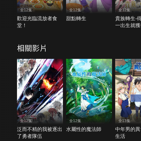
全12集
全12集
全12集
歡迎光臨流放者食
甜點轉生
貴族轉生-
堂！
一出生就獲
量
相關影片
全12集
全12集
全13集
泛而不精的我被逐出
水屬性的魔法師
中年男的異
了勇者隊伍
生活