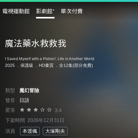
電視運動館
影劇館⁺
單次付費
魔法藥水救救我
I Saved Myself with a Potion!: Life in Another World
2025 ．
保護級
．HD畫質 ．全12集(部分免費)
類型
魔幻冒險
發音
日語
星等
3.4
下架時間
2026年12月31日
演員
本渡楓
大塚剛央