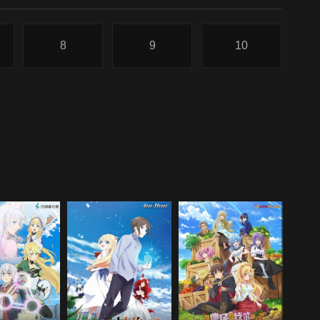
8
9
10